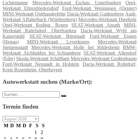
Lichtentanne
Mercedes-Werkstatt Eschau, Unterfranken
Opel-
Werkstatt Ehrenfriedersdorf
Ford-Werkstatt Wennigsen (Deister)
MINI-Werkstatt Ostrhauderfehn
Dacia-Werkstatt Gudensberg
Audi-
Werkstatt Affalterbach (Württemberg)
Mercedes-Werkstatt Diepholz
Opel-Werkstatt Roding, Regen
SEAT-Werkstatt Anrath
MINI-
Werkstatt Rattelsdorf, Oberfranken
Dacia-Werkstatt Wyhl am
Kaiserstuhl
SEAT-Werkstatt Bürgstadt
Ford-Werkstatt Engen
(Hegau)
MINI-Werkstatt Leverkusen
Mercedes-Werkstatt
Siemensstadt
Mercedes-Werkstatt Holle bei Hildesheim
BMW-
Werkstatt Aichhalden bei Schramberg
SEAT-Werkstatt Allendorf
(Eder)
Skoda-Werkstatt Schäftlarn
Mercedes-Werkstatt Großenbaum
Ford-Werkstatt Neustadt in Holstein
Dacia-Werkstatt Rohrdorf,
Kreis Rosenheim, Oberbayern
Autowerkstatt suchen (Marke/Ort):
Suche
Suchen
nach:
Termin finden
M
D
M
D
F
S
S
1
2