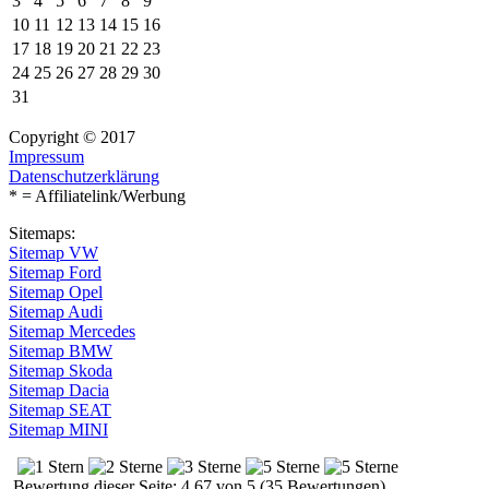
3
4
5
6
7
8
9
10
11
12
13
14
15
16
17
18
19
20
21
22
23
24
25
26
27
28
29
30
31
Copyright © 2017
Impressum
Datenschutzerklärung
* = Affiliatelink/Werbung
Sitemaps:
Sitemap VW
Sitemap Ford
Sitemap Opel
Sitemap Audi
Sitemap Mercedes
Sitemap BMW
Sitemap Skoda
Sitemap Dacia
Sitemap SEAT
Sitemap MINI
Bewertung dieser Seite: 4.67 von 5 (35 Bewertungen)