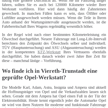
häufig eine größere Durchsicht an. Wenn Sie Ihr Fahrzeug länger
fahren, sollten Sie es auch bei 120000 Kilometer wieder Ihrer
Werkstatt vorführen. Hier wird dann häufig der Zahnriemen
gewechselt. In manchen Fällen kann es sein, dass Ölfilter oder
Luftfilter ausgewechselt werden müssen. Wenn die Teile in Ihrem
Auto anhand der Wartungsintervalle ausgetauscht werden, ist die
Fahrbereitschaft Ihres Wagens regelmäßig wesentlich höher.
In der Regel wird nach einer bestimmten Kilometerleistung ein
Ölwechsel durchgeführt. Neuere Fahrzeuge mit Long-Life-Intervall
berechnen den Zeitpunkt des Ölwechsels selber und individuell.
TÜV (Hauptuntersuchung) und ASU (Abgasuntersuchung) werden
in der kompetenten
KFZ-Werkstatt
Ihres Vertrauens ebenfalls
durchgeführt. Sie haben danach wieder zwei Jahre Ihre Zeit für
diese – manchmal lästige – Vorführung.
Wo finde ich in Viereth-Trunstadt eine
geprüfte Opel-Werkstatt?
Die Modelle Karl, Adam, Astra, Insignia und Ampera sind aktuell
die Hoffnungsträger von Opel und die Verkaufszahlen lassen sich
sehen. Gerade mit dem Ampera hat Opel einen Fuß in der Tür der
Elektromobilität. Heute kennt eigentlich jeder die Automarke Opel
sie wird von ihren Nutzern für moderne und funktionale Fahrzeuge