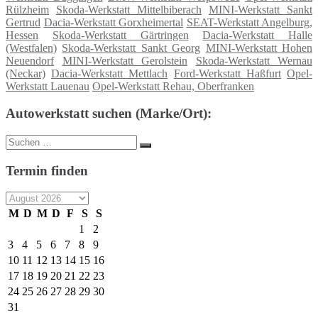
Rülzheim
Skoda-Werkstatt Mittelbiberach
MINI-Werkstatt Sankt
Gertrud
Dacia-Werkstatt Gorxheimertal
SEAT-Werkstatt Angelburg,
Hessen
Skoda-Werkstatt Gärtringen
Dacia-Werkstatt Halle
(Westfalen)
Skoda-Werkstatt Sankt Georg
MINI-Werkstatt Hohen
Neuendorf
MINI-Werkstatt Gerolstein
Skoda-Werkstatt Wernau
(Neckar)
Dacia-Werkstatt Mettlach
Ford-Werkstatt Haßfurt
Opel-
Werkstatt Lauenau
Opel-Werkstatt Rehau, Oberfranken
Autowerkstatt suchen (Marke/Ort):
Suche
Suchen
nach:
Termin finden
M
D
M
D
F
S
S
1
2
3
4
5
6
7
8
9
10
11
12
13
14
15
16
17
18
19
20
21
22
23
24
25
26
27
28
29
30
31