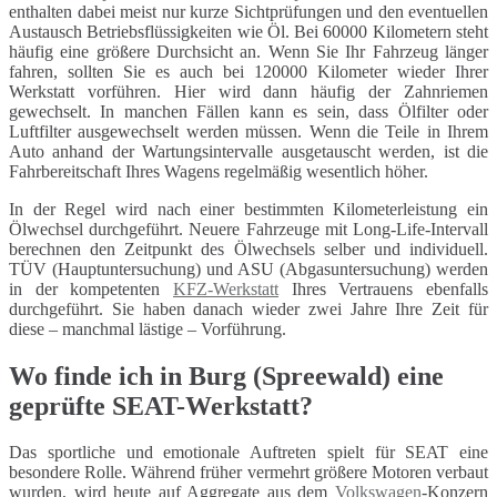
enthalten dabei meist nur kurze Sichtprüfungen und den eventuellen
Austausch Betriebsflüssigkeiten wie Öl. Bei 60000 Kilometern steht
häufig eine größere Durchsicht an. Wenn Sie Ihr Fahrzeug länger
fahren, sollten Sie es auch bei 120000 Kilometer wieder Ihrer
Werkstatt vorführen. Hier wird dann häufig der Zahnriemen
gewechselt. In manchen Fällen kann es sein, dass Ölfilter oder
Luftfilter ausgewechselt werden müssen. Wenn die Teile in Ihrem
Auto anhand der Wartungsintervalle ausgetauscht werden, ist die
Fahrbereitschaft Ihres Wagens regelmäßig wesentlich höher.
In der Regel wird nach einer bestimmten Kilometerleistung ein
Ölwechsel durchgeführt. Neuere Fahrzeuge mit Long-Life-Intervall
berechnen den Zeitpunkt des Ölwechsels selber und individuell.
TÜV (Hauptuntersuchung) und ASU (Abgasuntersuchung) werden
in der kompetenten
KFZ-Werkstatt
Ihres Vertrauens ebenfalls
durchgeführt. Sie haben danach wieder zwei Jahre Ihre Zeit für
diese – manchmal lästige – Vorführung.
Wo finde ich in Burg (Spreewald) eine
geprüfte SEAT-Werkstatt?
Das sportliche und emotionale Auftreten spielt für SEAT eine
besondere Rolle. Während früher vermehrt größere Motoren verbaut
wurden, wird heute auf Aggregate aus dem
Volkswagen
-Konzern