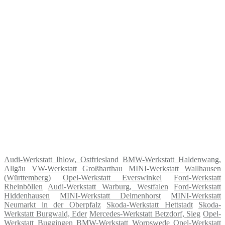
Audi-Werkstatt Ihlow, Ostfriesland
BMW-Werkstatt Haldenwang,
Allgäu
VW-Werkstatt Großharthau
MINI-Werkstatt Wallhausen
(Württemberg)
Opel-Werkstatt Everswinkel
Ford-Werkstatt
Rheinböllen
Audi-Werkstatt Warburg, Westfalen
Ford-Werkstatt
Hiddenhausen
MINI-Werkstatt Delmenhorst
MINI-Werkstatt
Neumarkt in der Oberpfalz
Skoda-Werkstatt Hettstadt
Skoda-
Werkstatt Burgwald, Eder
Mercedes-Werkstatt Betzdorf, Sieg
Opel-
Werkstatt Buggingen
BMW-Werkstatt Worpswede
Opel-Werkstatt