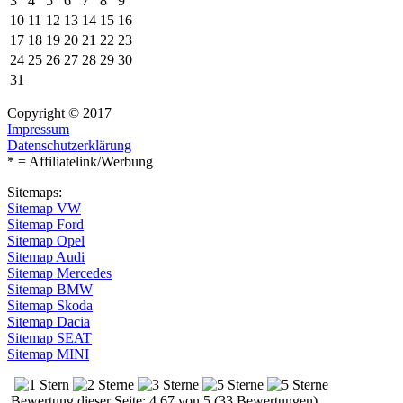
3
4
5
6
7
8
9
10
11
12
13
14
15
16
17
18
19
20
21
22
23
24
25
26
27
28
29
30
31
Copyright © 2017
Impressum
Datenschutzerklärung
* = Affiliatelink/Werbung
Sitemaps:
Sitemap VW
Sitemap Ford
Sitemap Opel
Sitemap Audi
Sitemap Mercedes
Sitemap BMW
Sitemap Skoda
Sitemap Dacia
Sitemap SEAT
Sitemap MINI
Bewertung dieser Seite: 4.67 von 5 (33 Bewertungen)