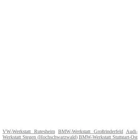
VW-Werkstatt Rutesheim
BMW-Werkstatt Großrinderfeld
Audi-
Werkstatt Stegen (Hochschwarzwald)
BMW-Werkstatt Stuttgart-Ost