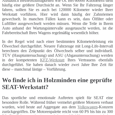
Austausch Betriebsflüssigkeiten wie Öl. Bei 60000 Kilometern steht
häufig eine größere Durchsicht an. Wenn Sie Ihr Fahrzeug länger
fahren, sollten Sie es auch bei 120000 Kilometer wieder Ihrer
Werkstatt vorführen. Hier wird dann häufig der Zahnriemen
gewechselt. In manchen Fällen kann es sein, dass Ölfilter oder
Luftfilter ausgewechselt werden müssen. Wenn die Teile in Ihrem
Auto anhand der Wartungsintervalle ausgetauscht werden, ist die
Fahrbereitschaft Ihres Wagens regelmäßig wesentlich höher.
In der Regel wird nach einer bestimmten Kilometerleistung ein
Ölwechsel durchgeführt. Neuere Fahrzeuge mit Long-Life-Intervall
berechnen den Zeitpunkt des Ölwechsels selber und individuell.
TÜV (Hauptuntersuchung) und ASU (Abgasuntersuchung) werden
in der kompetenten
KFZ-Werkstatt
Ihres Vertrauens ebenfalls
durchgeführt. Sie haben danach wieder zwei Jahre Ihre Zeit für
diese – manchmal lästige – Vorführung.
Wo finde ich in Holzminden eine geprüfte
SEAT-Werkstatt?
Das sportliche und emotionale Auftreten spielt für SEAT eine
besondere Rolle. Während früher vermehrt größere Motoren verbaut
wurden, wird heute auf Aggregate aus dem
Volkswagen
-Konzern
zurückgegriffen. Die Motorenpalette reicht von 60 PS bis hin zu 300