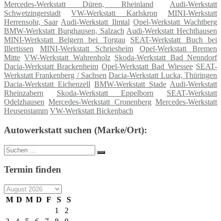
Mercedes-Werkstatt Düren, Rheinland
Audi-Werkstatt
Schwetzingerstadt
VW-Werkstatt Karlskron
MINI-Werkstatt
Herrensohr, Saar
Audi-Werkstatt Ilmtal
Opel-Werkstatt Wachtberg
BMW-Werkstatt Burghausen, Salzach
Audi-Werkstatt Hechthausen
MINI-Werkstatt Belgern bei Torgau
SEAT-Werkstatt Buch bei
Illertissen
MINI-Werkstatt Schriesheim
Opel-Werkstatt Bremen
Mitte
VW-Werkstatt Wahrenholz
Skoda-Werkstatt Bad Nenndorf
Dacia-Werkstatt Brackenheim
Opel-Werkstatt Bad Wiessee
SEAT-
Werkstatt Frankenberg / Sachsen
Dacia-Werkstatt Lucka, Thüringen
Dacia-Werkstatt Eichenzell
BMW-Werkstatt Stade
Audi-Werkstatt
Rheinzabern
Skoda-Werkstatt Eppelborn
SEAT-Werkstatt
Odelzhausen
Mercedes-Werkstatt Cronenberg
Mercedes-Werkstatt
Heusenstamm
VW-Werkstatt Bickenbach
Autowerkstatt suchen (Marke/Ort):
Suche
Suchen
nach:
Termin finden
M
D
M
D
F
S
S
1
2