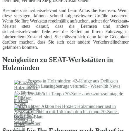
bemühen, vermeiden Sie größere Ausfallzeiten.
Besonders sicherheitsrelevant sind beim Autos die Bremsen. Wenn
diese versagen, können schnell folgenschwere Unfälle passieren.
Wenn Sie Ihre Werkstatt regelmäßig aufsuchen, achtet der Werkstatt-
Meister stets darauf, dass die Bremsen und andere
sicherheitsrelevante Teile wie die Reifen an Ihrem Fahrzeug in
fahrbereitem Zustand sind. Sie müssen sich dann keine Gedanken
darüber machen, dass Sie sich oder andere Verkehrsteilnehmer
gefährden könnten.
Neuigkeiten zu SEAT-Werkstätten in
Holzminden
Prozess in Holzminden: 42-Jährige aus Delligsen
wegen Leasingbetrugs verurteilt - Weser-Ith News
156 km/h in Tempo 70-Zone - owz-zum-sonntag.de
Blitzer-Aktion bei Höxter: Holzmindener rast in
Godelheim mit 156 km/h durch Tempo-70-Zone -
Westfalen-Blatt
Service für Ihr Fahrzeug nach Bedarf in