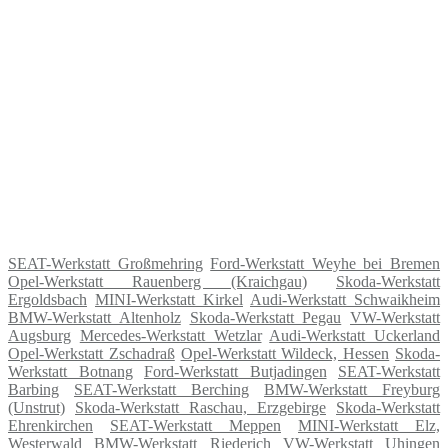
SEAT-Werkstatt Großmehring
Ford-Werkstatt Weyhe bei Bremen
Opel-Werkstatt Rauenberg (Kraichgau)
Skoda-Werkstatt
Ergoldsbach
MINI-Werkstatt Kirkel
Audi-Werkstatt Schwaikheim
BMW-Werkstatt Altenholz
Skoda-Werkstatt Pegau
VW-Werkstatt
Augsburg
Mercedes-Werkstatt Wetzlar
Audi-Werkstatt Uckerland
Opel-Werkstatt Zschadraß
Opel-Werkstatt Wildeck, Hessen
Skoda-
Werkstatt Botnang
Ford-Werkstatt Butjadingen
SEAT-Werkstatt
Barbing
SEAT-Werkstatt Berching
BMW-Werkstatt Freyburg
(Unstrut)
Skoda-Werkstatt Raschau, Erzgebirge
Skoda-Werkstatt
Ehrenkirchen
SEAT-Werkstatt Meppen
MINI-Werkstatt Elz,
Westerwald
BMW-Werkstatt Riederich
VW-Werkstatt Uhingen