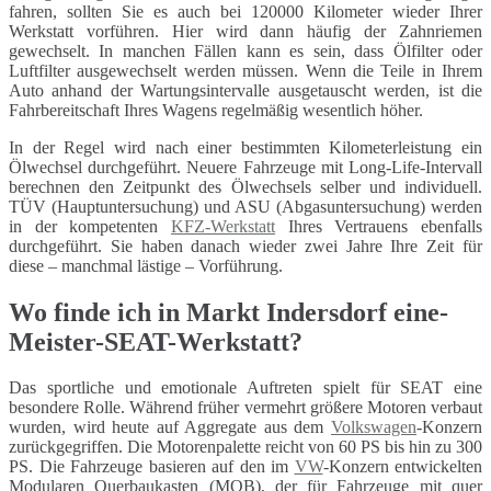
fahren, sollten Sie es auch bei 120000 Kilometer wieder Ihrer
Werkstatt vorführen. Hier wird dann häufig der Zahnriemen
gewechselt. In manchen Fällen kann es sein, dass Ölfilter oder
Luftfilter ausgewechselt werden müssen. Wenn die Teile in Ihrem
Auto anhand der Wartungsintervalle ausgetauscht werden, ist die
Fahrbereitschaft Ihres Wagens regelmäßig wesentlich höher.
In der Regel wird nach einer bestimmten Kilometerleistung ein
Ölwechsel durchgeführt. Neuere Fahrzeuge mit Long-Life-Intervall
berechnen den Zeitpunkt des Ölwechsels selber und individuell.
TÜV (Hauptuntersuchung) und ASU (Abgasuntersuchung) werden
in der kompetenten
KFZ-Werkstatt
Ihres Vertrauens ebenfalls
durchgeführt. Sie haben danach wieder zwei Jahre Ihre Zeit für
diese – manchmal lästige – Vorführung.
Wo finde ich in Markt Indersdorf eine-
Meister-SEAT-Werkstatt?
Das sportliche und emotionale Auftreten spielt für SEAT eine
besondere Rolle. Während früher vermehrt größere Motoren verbaut
wurden, wird heute auf Aggregate aus dem
Volkswagen
-Konzern
zurückgegriffen. Die Motorenpalette reicht von 60 PS bis hin zu 300
PS. Die Fahrzeuge basieren auf den im
VW
-Konzern entwickelten
Modularen Querbaukasten (MQB), der für Fahrzeuge mit quer