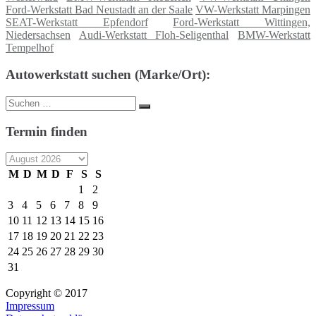
Ford-Werkstatt Bad Neustadt an der Saale
VW-Werkstatt Marpingen
SEAT-Werkstatt Epfendorf
Ford-Werkstatt Wittingen,
Niedersachsen
Audi-Werkstatt Floh-Seligenthal
BMW-Werkstatt
Tempelhof
Autowerkstatt suchen (Marke/Ort):
Suche
Suchen
nach:
Termin finden
M
D
M
D
F
S
S
1
2
3
4
5
6
7
8
9
10
11
12
13
14
15
16
17
18
19
20
21
22
23
24
25
26
27
28
29
30
31
Copyright © 2017
Impressum