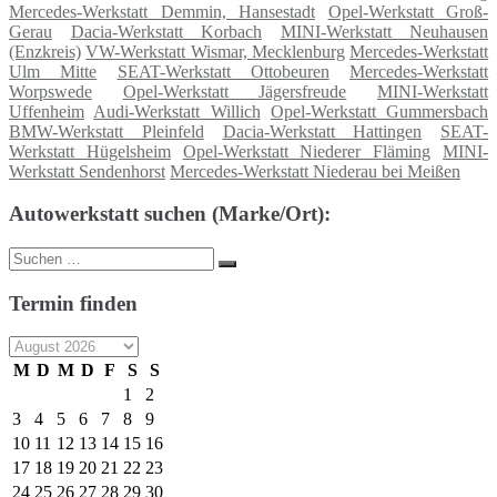
Mercedes-Werkstatt Demmin, Hansestadt
Opel-Werkstatt Groß-
Gerau
Dacia-Werkstatt Korbach
MINI-Werkstatt Neuhausen
(Enzkreis)
VW-Werkstatt Wismar, Mecklenburg
Mercedes-Werkstatt
Ulm Mitte
SEAT-Werkstatt Ottobeuren
Mercedes-Werkstatt
Worpswede
Opel-Werkstatt Jägersfreude
MINI-Werkstatt
Uffenheim
Audi-Werkstatt Willich
Opel-Werkstatt Gummersbach
BMW-Werkstatt Pleinfeld
Dacia-Werkstatt Hattingen
SEAT-
Werkstatt Hügelsheim
Opel-Werkstatt Niederer Fläming
MINI-
Werkstatt Sendenhorst
Mercedes-Werkstatt Niederau bei Meißen
Autowerkstatt suchen (Marke/Ort):
Suche
Suchen
nach:
Termin finden
M
D
M
D
F
S
S
1
2
3
4
5
6
7
8
9
10
11
12
13
14
15
16
17
18
19
20
21
22
23
24
25
26
27
28
29
30