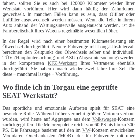
fahren, sollten Sie es auch bei 120000 Kilometer wieder Ihrer
Werkstatt vorführen. Hier wird dann häufig der Zahnriemen
gewechselt. In manchen Fällen kann es sein, dass Ölfilter oder
Luftfilter ausgewechselt werden müssen. Wenn die Teile in Ihrem
Auto anhand der Wartungsintervalle ausgetauscht werden, ist die
Fahrbereitschaft Ihres Wagens regelmäßig wesentlich höher.
In der Regel wird nach einer bestimmten Kilometerleistung ein
Ölwechsel durchgeführt. Neuere Fahrzeuge mit Long-Life-Intervall
berechnen den Zeitpunkt des Ölwechsels selber und individuell.
TÜV (Hauptuntersuchung) und ASU (Abgasuntersuchung) werden
in der kompetenten
KFZ-Werkstatt
Ihres Vertrauens ebenfalls
durchgeführt. Sie haben danach wieder zwei Jahre Ihre Zeit für
diese – manchmal lästige – Vorführung.
Wo finde ich in Torgau eine geprüfte
SEAT-Werkstatt?
Das sportliche und emotionale Auftreten spielt für SEAT eine
besondere Rolle. Während früher vermehrt größere Motoren verbaut
wurden, wird heute auf Aggregate aus dem
Volkswagen
-Konzern
zurückgegriffen. Die Motorenpalette reicht von 60 PS bis hin zu 300
PS. Die Fahrzeuge basieren auf den im
VW
-Konzern entwickelten
Modularen Querbaukasten (MQB), der für Fahrzeuge mit quer