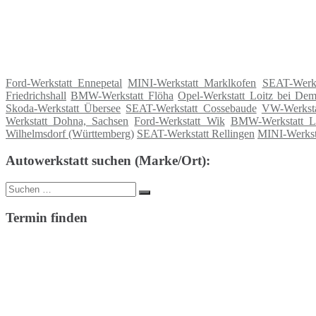
Ford-Werkstatt Ennepetal
MINI-Werkstatt Marklkofen
SEAT-Werks
Friedrichshall
BMW-Werkstatt Flöha
Opel-Werkstatt Loitz bei De
Skoda-Werkstatt Übersee
SEAT-Werkstatt Cossebaude
VW-Werksta
Werkstatt Dohna, Sachsen
Ford-Werkstatt Wik
BMW-Werkstatt Lö
Wilhelmsdorf (Württemberg)
SEAT-Werkstatt Rellingen
MINI-Werkst
Autowerkstatt suchen (Marke/Ort):
Suche
Suchen
nach:
Termin finden