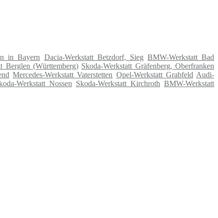
en in Bayern
Dacia-Werkstatt Betzdorf, Sieg
BMW-Werkstatt Bad
 Berglen (Württemberg)
Skoda-Werkstatt Gräfenberg, Oberfranken
end
Mercedes-Werkstatt Vaterstetten
Opel-Werkstatt Grabfeld
Audi-
koda-Werkstatt Nossen
Skoda-Werkstatt Kirchroth
BMW-Werkstatt