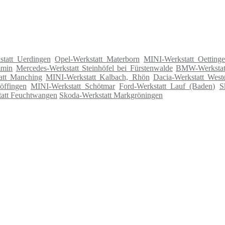
tatt Uerdingen
Opel-Werkstatt Materborn
MINI-Werkstatt Oetting
mmin
Mercedes-Werkstatt Steinhöfel bei Fürstenwalde
BMW-Werkstatt
tt Manching
MINI-Werkstatt Kalbach, Rhön
Dacia-Werkstatt West
ffingen
MINI-Werkstatt Schötmar
Ford-Werkstatt Lauf (Baden)
S
att Feuchtwangen
Skoda-Werkstatt Markgröningen