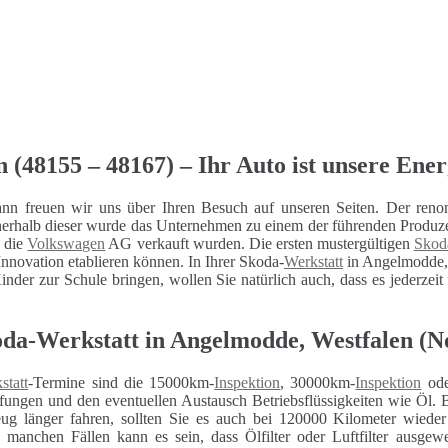
(48155 – 48167) – Ihr Auto ist unsere Ener
n freuen wir uns über Ihren Besuch auf unseren Seiten. Der reno
nerhalb dieser wurde das Unternehmen zu einem der führenden Produz
n die
Volkswagen
AG verkauft wurden. Die ersten mustergültigen
Skod
nnovation etablieren können. In Ihrer Skoda-
Werkstatt
in Angelmodde, 
inder zur Schule bringen, wollen Sie natürlich auch, dass es jederzeit
oda-Werkstatt in Angelmodde, Westfalen (N
statt
-Termine sind die 15000km-
Inspektion
, 30000km-
Inspektion
ode
fungen und den eventuellen Austausch Betriebsflüssigkeiten wie Öl. 
eug länger fahren, sollten Sie es auch bei 120000 Kilometer wiede
n manchen Fällen kann es sein, dass Ölfilter oder Luftfilter ausg