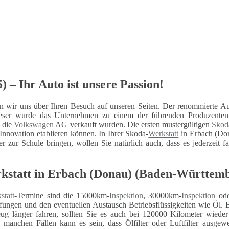
 – Ihr Auto ist unsere Passion!
 wir uns über Ihren Besuch auf unseren Seiten. Der renommierte Au
 dieser wurde das Unternehmen zu einem der führenden Produzent
n die
Volkswagen
AG verkauft wurden. Die ersten mustergültigen
Skod
nnovation etablieren können. In Ihrer Skoda-
Werkstatt
in Erbach (Don
er zur Schule bringen, wollen Sie natürlich auch, dass es jederzeit f
rkstatt in Erbach (Donau) (Baden-Württem
statt
-Termine sind die 15000km-
Inspektion
, 30000km-
Inspektion
ode
fungen und den eventuellen Austausch Betriebsflüssigkeiten wie Öl. 
eug länger fahren, sollten Sie es auch bei 120000 Kilometer wiede
n manchen Fällen kann es sein, dass Ölfilter oder Luftfilter ausg