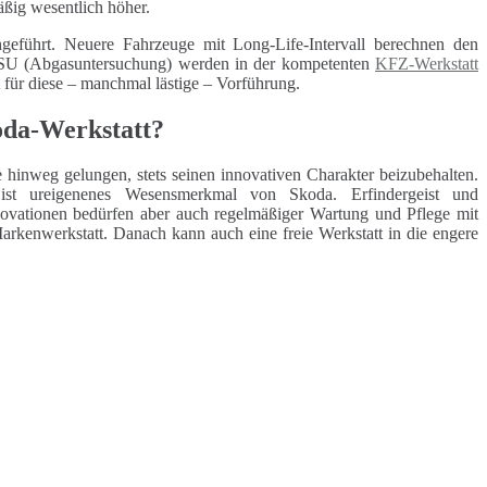
äßig wesentlich höher.
geführt. Neuere Fahrzeuge mit Long-Life-Intervall berechnen den
 ASU (Abgasuntersuchung) werden in der kompetenten
KFZ-Werkstatt
t für diese – manchmal lästige – Vorführung.
oda-Werkstatt?
re hinweg gelungen, stets seinen innovativen Charakter beizubehalten.
ist ureigenenes Wesensmerkmal von Skoda. Erfindergeist und
novationen bedürfen aber auch regelmäßiger Wartung und Pflege mit
Markenwerkstatt. Danach kann auch eine freie Werkstatt in die engere