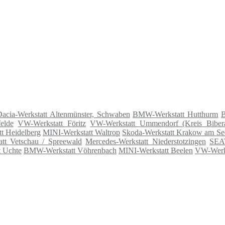
acia-Werkstatt Altenmünster, Schwaben
BMW-Werkstatt Hutthurm
elde
VW-Werkstatt Föritz
VW-Werkstatt Ummendorf (Kreis Biber
tt Heidelberg
MINI-Werkstatt Waltrop
Skoda-Werkstatt Krakow am Se
tt Vetschau / Spreewald
Mercedes-Werkstatt Niederstotzingen
SEAT
t Uchte
BMW-Werkstatt Vöhrenbach
MINI-Werkstatt Beelen
VW-Werk