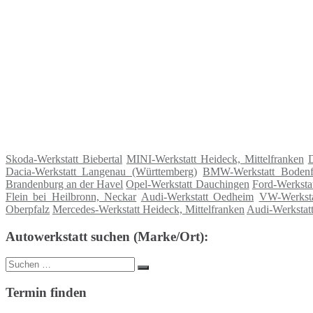
Skoda-Werkstatt Biebertal
MINI-Werkstatt Heideck, Mittelfranken
D
Dacia-Werkstatt Langenau (Württemberg)
BMW-Werkstatt Bodenf
Brandenburg an der Havel
Opel-Werkstatt Dauchingen
Ford-Werksta
Flein bei Heilbronn, Neckar
Audi-Werkstatt Oedheim
VW-Werksta
Oberpfalz
Mercedes-Werkstatt Heideck, Mittelfranken
Audi-Werkstat
Autowerkstatt suchen (Marke/Ort):
Suche
Suchen
nach:
Termin finden