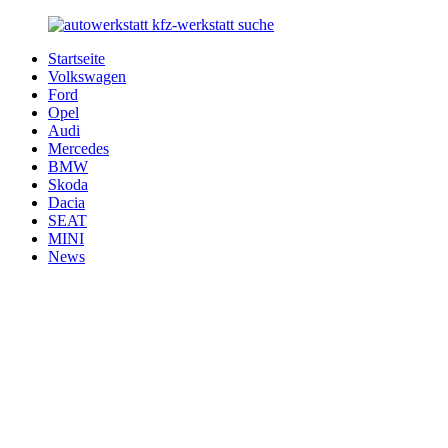
Zurück
zum
Startseite
Inhalt
Autowerkstatt-
Ihr
Volkswagen
Suche.de
Auto
Ford
in
Opel
besten
Audi
Händen
Mercedes
BMW
Skoda
Dacia
SEAT
MINI
News