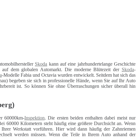
tomobilhersteller
Skoda
kann auf eine jahrhundertelange Geschichte
en auf dem globalen Automarkt. Die moderne Blütezeit der
Skoda
-
a
-Modelle Fabia und Octavia wurden entwickelt. Seitdem hat sich das
au) begeben sie sich in professionelle Hände, wenn Sie auf Ihr Auto
ahrbereit ist. So können Sie ohne Überraschungen sicher überall hin
berg)
r 60000km-
Inspektion
. Die ersten beiden enthalten dabei meist nur
Bei 60000 Kilometern steht häufig eine größere Durchsicht an. Wenn
r Ihrer Werkstatt vorführen. Hier wird dann häufig der Zahnriemen
ewechselt werden müssen. Wenn die Teile in Ihrem Auto anhand der