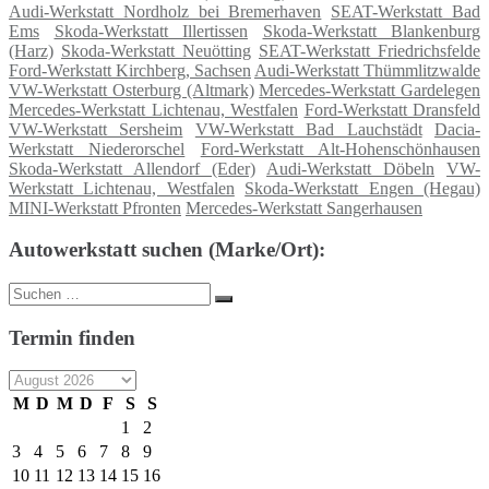
Audi-Werkstatt Nordholz bei Bremerhaven
SEAT-Werkstatt Bad
Ems
Skoda-Werkstatt Illertissen
Skoda-Werkstatt Blankenburg
(Harz)
Skoda-Werkstatt Neuötting
SEAT-Werkstatt Friedrichsfelde
Ford-Werkstatt Kirchberg, Sachsen
Audi-Werkstatt Thümmlitzwalde
VW-Werkstatt Osterburg (Altmark)
Mercedes-Werkstatt Gardelegen
Mercedes-Werkstatt Lichtenau, Westfalen
Ford-Werkstatt Dransfeld
VW-Werkstatt Sersheim
VW-Werkstatt Bad Lauchstädt
Dacia-
Werkstatt Niederorschel
Ford-Werkstatt Alt-Hohenschönhausen
Skoda-Werkstatt Allendorf (Eder)
Audi-Werkstatt Döbeln
VW-
Werkstatt Lichtenau, Westfalen
Skoda-Werkstatt Engen (Hegau)
MINI-Werkstatt Pfronten
Mercedes-Werkstatt Sangerhausen
Autowerkstatt suchen (Marke/Ort):
Suche
Suchen
nach:
Termin finden
M
D
M
D
F
S
S
1
2
3
4
5
6
7
8
9
10
11
12
13
14
15
16