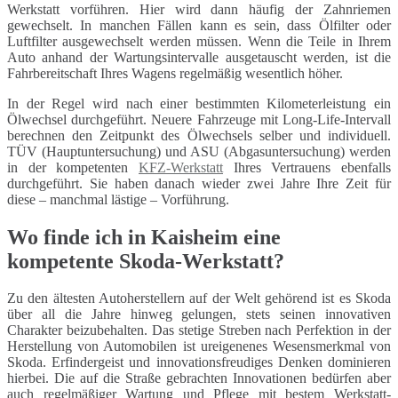
Werkstatt vorführen. Hier wird dann häufig der Zahnriemen
gewechselt. In manchen Fällen kann es sein, dass Ölfilter oder
Luftfilter ausgewechselt werden müssen. Wenn die Teile in Ihrem
Auto anhand der Wartungsintervalle ausgetauscht werden, ist die
Fahrbereitschaft Ihres Wagens regelmäßig wesentlich höher.
In der Regel wird nach einer bestimmten Kilometerleistung ein
Ölwechsel durchgeführt. Neuere Fahrzeuge mit Long-Life-Intervall
berechnen den Zeitpunkt des Ölwechsels selber und individuell.
TÜV (Hauptuntersuchung) und ASU (Abgasuntersuchung) werden
in der kompetenten
KFZ-Werkstatt
Ihres Vertrauens ebenfalls
durchgeführt. Sie haben danach wieder zwei Jahre Ihre Zeit für
diese – manchmal lästige – Vorführung.
Wo finde ich in Kaisheim eine
kompetente Skoda-Werkstatt?
Zu den ältesten Autoherstellern auf der Welt gehörend ist es Skoda
über all die Jahre hinweg gelungen, stets seinen innovativen
Charakter beizubehalten. Das stetige Streben nach Perfektion in der
Herstellung von Automobilen ist ureigenenes Wesensmerkmal von
Skoda. Erfindergeist und innovationsfreudiges Denken dominieren
hierbei. Die auf die Straße gebrachten Innovationen bedürfen aber
auch regelmäßiger Wartung und Pflege mit bestem Werkstatt-