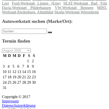
Leer
Ford-Werkstatt Lingen (Ems)
SEAT-Werkstatt Bad Tölz
Dacia-Werkstatt Plüderhausen
VW-Werkstatt Ihringen
MINI-
Werkstatt Riedenburg, Altmühltal
Skoda-Werkstatt Wiernsheim
Autowerkstatt suchen (Marke/Ort):
Suche
Suchen
nach:
Termin finden
M
D
M
D
F
S
S
1
2
3
4
5
6
7
8
9
10
11
12
13
14
15
16
17
18
19
20
21
22
23
24
25
26
27
28
29
30
31
Copyright © 2017
Impressum
Datenschutzerklärung