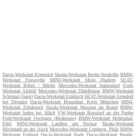
Dacia-Werkstatt Köpenick
Skoda-Werkstatt Berlin Neukölln
BMW-
Werkstatt Friesoythe
MINI-Werkstatt Murg (Baden)
SEAT-
Werkstatt Röbel / Müritz
Mercedes-Werkstatt Stahnsdorf
Ford-
Werkstatt Alsfeld
Mercedes-Werkstatt Dittelbrunn
BMW-Werkstatt
Schöntal (Jagst)
Dacia-Werkstatt Eriskirch
SEAT-Werkstatt Arnsdorf
bei Dresden
Dacia-Werkstatt Brunnthal, Kreis München
MINI-
Werkstatt Zehdenick
Skoda-Werkstatt Massing im Rottal
BMW-
Werkstatt Inden bei Jülich
VW-Werkstatt Borsdorf an der Parthe
Ford-Werkstatt Owingen (Bodensee)
BMW-Werkstatt Hellenthal,
Eifel
MINI-Werkstatt Lauffen am Neckar
Skoda-Werkstatt
Höchstadt an der Aisch
Mercedes-Werkstatt Lemberg, Pfalz
BMW-
Werkstatt Fuldatal
Dacia-Werkstatt Stade
Dacia-Werkstatt Bunde,