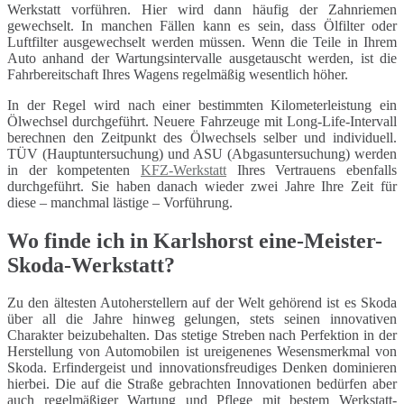
Werkstatt vorführen. Hier wird dann häufig der Zahnriemen
gewechselt. In manchen Fällen kann es sein, dass Ölfilter oder
Luftfilter ausgewechselt werden müssen. Wenn die Teile in Ihrem
Auto anhand der Wartungsintervalle ausgetauscht werden, ist die
Fahrbereitschaft Ihres Wagens regelmäßig wesentlich höher.
In der Regel wird nach einer bestimmten Kilometerleistung ein
Ölwechsel durchgeführt. Neuere Fahrzeuge mit Long-Life-Intervall
berechnen den Zeitpunkt des Ölwechsels selber und individuell.
TÜV (Hauptuntersuchung) und ASU (Abgasuntersuchung) werden
in der kompetenten
KFZ-Werkstatt
Ihres Vertrauens ebenfalls
durchgeführt. Sie haben danach wieder zwei Jahre Ihre Zeit für
diese – manchmal lästige – Vorführung.
Wo finde ich in Karlshorst eine-Meister-
Skoda-Werkstatt?
Zu den ältesten Autoherstellern auf der Welt gehörend ist es Skoda
über all die Jahre hinweg gelungen, stets seinen innovativen
Charakter beizubehalten. Das stetige Streben nach Perfektion in der
Herstellung von Automobilen ist ureigenenes Wesensmerkmal von
Skoda. Erfindergeist und innovationsfreudiges Denken dominieren
hierbei. Die auf die Straße gebrachten Innovationen bedürfen aber
auch regelmäßiger Wartung und Pflege mit bestem Werkstatt-