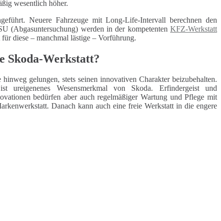
äßig wesentlich höher.
geführt. Neuere Fahrzeuge mit Long-Life-Intervall berechnen den
 ASU (Abgasuntersuchung) werden in der kompetenten
KFZ-Werkstatt
t für diese – manchmal lästige – Vorführung.
te Skoda-Werkstatt?
re hinweg gelungen, stets seinen innovativen Charakter beizubehalten.
ist ureigenenes Wesensmerkmal von Skoda. Erfindergeist und
novationen bedürfen aber auch regelmäßiger Wartung und Pflege mit
Markenwerkstatt. Danach kann auch eine freie Werkstatt in die engere