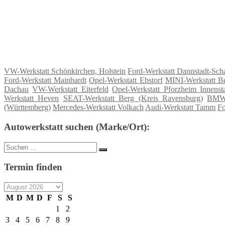
VW-Werkstatt Schönkirchen, Holstein
Ford-Werkstatt Dannstadt-Sc
Ford-Werkstatt Mainhardt
Opel-Werkstatt Ebstorf
MINI-Werkstatt Be
Dachau
VW-Werkstatt Eiterfeld
Opel-Werkstatt Pforzheim Innenst
Werkstatt Heven
SEAT-Werkstatt Berg (Kreis Ravensburg)
BMW-
(Württemberg)
Mercedes-Werkstatt Volkach
Audi-Werkstatt Tamm
Fo
Autowerkstatt suchen (Marke/Ort):
Suche
Suchen
nach:
Termin finden
M
D
M
D
F
S
S
1
2
3
4
5
6
7
8
9