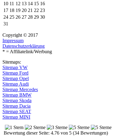
10
11
12
13
14
15
16
17
18
19
20
21
22
23
24
25
26
27
28
29
30
31
Copyright © 2017
Impressum
Datenschutzerklärung
* = Affiliatelink/Werbung
Sitemaps:
Sitemap VW
Sitemap Ford
Sitemap Opel
Sitemap Audi
Sitemap Mercedes
Sitemap BMW
Sitemap Skoda
Sitemap Dacia
Sitemap SEAT
Sitemap MINI
Bewertung dieser Seite: 4.76 von 5 (34 Bewertungen)