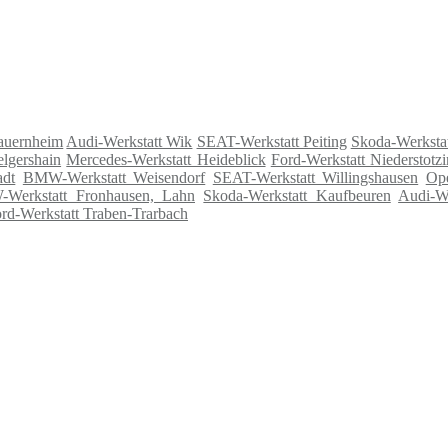
hauernheim
Audi-Werkstatt Wik
SEAT-Werkstatt Peiting
Skoda-Werksta
lgershain
Mercedes-Werkstatt Heideblick
Ford-Werkstatt Niederstotz
adt
BMW-Werkstatt Weisendorf
SEAT-Werkstatt Willingshausen
Ope
Werkstatt Fronhausen, Lahn
Skoda-Werkstatt Kaufbeuren
Audi-We
rd-Werkstatt Traben-Trarbach