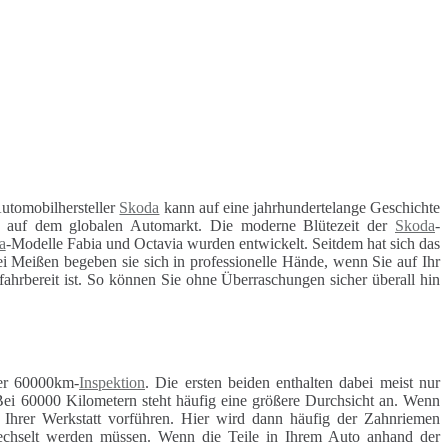
utomobilhersteller
Skoda
kann auf eine jahrhundertelange Geschichte
en auf dem globalen Automarkt. Die moderne Blütezeit der
Skoda
-
a
-Modelle Fabia und Octavia wurden entwickelt. Seitdem hat sich das
i Meißen begeben sie sich in professionelle Hände, wenn Sie auf Ihr
 fahrbereit ist. So können Sie ohne Überraschungen sicher überall hin
r 60000km-
Inspektion
. Die ersten beiden enthalten dabei meist nur
Bei 60000 Kilometern steht häufig eine größere Durchsicht an. Wenn
r Ihrer Werkstatt vorführen. Hier wird dann häufig der Zahnriemen
ewechselt werden müssen. Wenn die Teile in Ihrem Auto anhand der