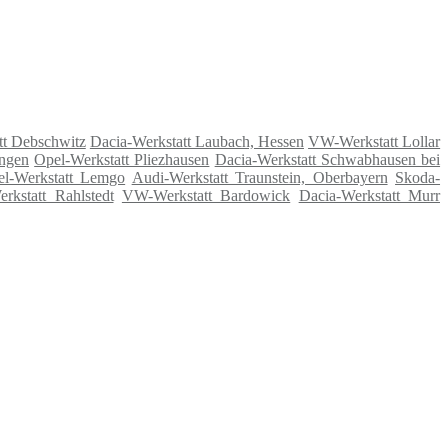
tt Debschwitz
Dacia-Werkstatt Laubach, Hessen
VW-Werkstatt Lollar
ingen
Opel-Werkstatt Pliezhausen
Dacia-Werkstatt Schwabhausen bei
l-Werkstatt Lemgo
Audi-Werkstatt Traunstein, Oberbayern
Skoda-
rkstatt Rahlstedt
VW-Werkstatt Bardowick
Dacia-Werkstatt Murr