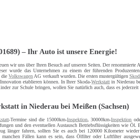
1689) – Ihr Auto ist unsere Energie!
uen wir uns über Ihren Besuch auf unseren Seiten. Der renommierte A
 dieser wurde das Unternehmen zu einem der führenden Produzent
n die
Volkswagen
AG verkauft wurden. Die ersten mustergültigen
Skod
nnovation etablieren können. In Ihrer Skoda-
Werkstatt
in Niederau be
inder zur Schule bringen, wollen Sie natürlich auch, dass es jederzeit
kstatt in Niederau bei Meißen (Sachsen)
statt
-Termine sind die 15000km-
Inspektion
, 30000km-
Inspektion
ode
fungen und den eventuellen Austausch Betriebsflüssigkeiten wie Öl. 
eug länger fahren, sollten Sie es auch bei 120000 Kilometer wiede
n manchen Fällen kann es sein, dass Ölfilter oder Luftfilter ausg