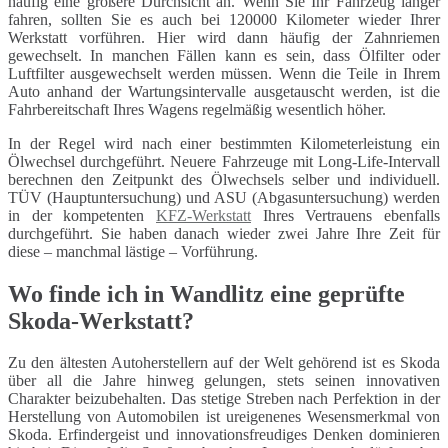
häufig eine größere Durchsicht an. Wenn Sie Ihr Fahrzeug länger
fahren, sollten Sie es auch bei 120000 Kilometer wieder Ihrer
Werkstatt vorführen. Hier wird dann häufig der Zahnriemen
gewechselt. In manchen Fällen kann es sein, dass Ölfilter oder
Luftfilter ausgewechselt werden müssen. Wenn die Teile in Ihrem
Auto anhand der Wartungsintervalle ausgetauscht werden, ist die
Fahrbereitschaft Ihres Wagens regelmäßig wesentlich höher.
In der Regel wird nach einer bestimmten Kilometerleistung ein
Ölwechsel durchgeführt. Neuere Fahrzeuge mit Long-Life-Intervall
berechnen den Zeitpunkt des Ölwechsels selber und individuell.
TÜV (Hauptuntersuchung) und ASU (Abgasuntersuchung) werden
in der kompetenten
KFZ-Werkstatt
Ihres Vertrauens ebenfalls
durchgeführt. Sie haben danach wieder zwei Jahre Ihre Zeit für
diese – manchmal lästige – Vorführung.
Wo finde ich in Wandlitz eine geprüfte
Skoda-Werkstatt?
Zu den ältesten Autoherstellern auf der Welt gehörend ist es Skoda
über all die Jahre hinweg gelungen, stets seinen innovativen
Charakter beizubehalten. Das stetige Streben nach Perfektion in der
Herstellung von Automobilen ist ureigenenes Wesensmerkmal von
Skoda. Erfindergeist und innovationsfreudiges Denken dominieren