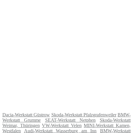
Dacia-Werkstatt Güstrow
Skoda-Werkstatt Pfalzgrafenweiler
BMW-
Werkstatt Grumme
SEAT-Werkstatt Netphen
Skoda-Werkstatt
Weimar, Thüringen
VW-Werkstatt Velen
MINI-Werkstatt Kamen,
Westfalen
Audi-Werkstatt Wasserburg am Inn
BMW-Werkstatt