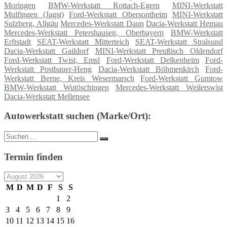
Moringen
BMW-Werkstatt Rottach-Egern
MINI-Werkstatt
Mulfingen (Jagst)
Ford-Werkstatt Obersontheim
MINI-Werkstatt
Sulzberg, Allgäu
Mercedes-Werkstatt Daun
Dacia-Werkstatt Hemau
Mercedes-Werkstatt Petershausen, Oberbayern
BMW-Werkstatt
Erftstadt
SEAT-Werkstatt Mitterteich
SEAT-Werkstatt Stralsund
Dacia-Werkstatt Gaildorf
MINI-Werkstatt Preußisch Oldendorf
Ford-Werkstatt Twist, Emsl
Ford-Werkstatt Delkenheim
Ford-
Werkstatt Postbauer-Heng
Dacia-Werkstatt Böhmenkirch
Ford-
Werkstatt Berne, Kreis Wesermarsch
Ford-Werkstatt Gumtow
BMW-Werkstatt Wutöschingen
Mercedes-Werkstatt Weilerswist
Dacia-Werkstatt Mellensee
Autowerkstatt suchen (Marke/Ort):
Suche
Suchen
nach:
Termin finden
M
D
M
D
F
S
S
1
2
3
4
5
6
7
8
9
10
11
12
13
14
15
16