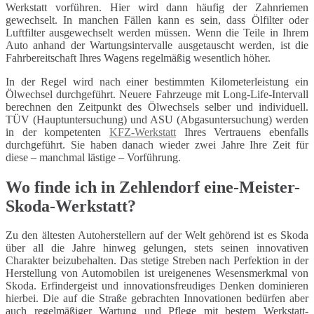
Werkstatt vorführen. Hier wird dann häufig der Zahnriemen
gewechselt. In manchen Fällen kann es sein, dass Ölfilter oder
Luftfilter ausgewechselt werden müssen. Wenn die Teile in Ihrem
Auto anhand der Wartungsintervalle ausgetauscht werden, ist die
Fahrbereitschaft Ihres Wagens regelmäßig wesentlich höher.
In der Regel wird nach einer bestimmten Kilometerleistung ein
Ölwechsel durchgeführt. Neuere Fahrzeuge mit Long-Life-Intervall
berechnen den Zeitpunkt des Ölwechsels selber und individuell.
TÜV (Hauptuntersuchung) und ASU (Abgasuntersuchung) werden
in der kompetenten
KFZ-Werkstatt
Ihres Vertrauens ebenfalls
durchgeführt. Sie haben danach wieder zwei Jahre Ihre Zeit für
diese – manchmal lästige – Vorführung.
Wo finde ich in Zehlendorf eine-Meister-
Skoda-Werkstatt?
Zu den ältesten Autoherstellern auf der Welt gehörend ist es Skoda
über all die Jahre hinweg gelungen, stets seinen innovativen
Charakter beizubehalten. Das stetige Streben nach Perfektion in der
Herstellung von Automobilen ist ureigenenes Wesensmerkmal von
Skoda. Erfindergeist und innovationsfreudiges Denken dominieren
hierbei. Die auf die Straße gebrachten Innovationen bedürfen aber
auch regelmäßiger Wartung und Pflege mit bestem Werkstatt-