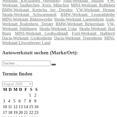
Werkstatt Kirchzarten (Breisgau)
Audi-Werkstatt Sinzing
VW-
Werkstatt Taufkirchen, Kreis München
MINI-Werkstatt Roßleben
BMW-Werkstatt Kreischa bei Dresden
VW-Werkstatt Hemau
Skoda-Werkstatt Schwarmstedt
BMW-Werkstatt Leopoldshöhe
MINI-Werkstatt Birkenwerder
Skoda-Werkstatt Langelsheim
Audi-
Werkstatt Rodenberg, Deister
BMW-Werkstatt Belgershain
VW-
Werkstatt Stühlingen
Skoda-Werkstatt Uslar
Skoda-Werkstatt Bad
Iburg
MINI-Werkstatt Großwallstadt
Ford-Werkstatt Halblech
Dacia-Werkstatt Großostheim
Dacia-Werkstatt Tegernheim
MINI-
Werkstatt Löwenberger Land
Autowerkstatt suchen (Marke/Ort):
Suche
Suchen
nach:
Termin finden
M
D
M
D
F
S
S
1
2
3
4
5
6
7
8
9
10
11
12
13
14
15
16
17
18
19
20
21
22
23