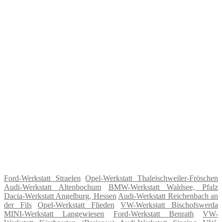
Ford-Werkstatt Straelen
Opel-Werkstatt Thaleischweiler-Fröschen
Audi-Werkstatt Altenbochum
BMW-Werkstatt Waldsee, Pfalz
Dacia-Werkstatt Angelburg, Hessen
Audi-Werkstatt Reichenbach an
der Fils
Opel-Werkstatt Flieden
VW-Werkstatt Bischofswerda
MINI-Werkstatt Langewiesen
Ford-Werkstatt Benrath
VW-