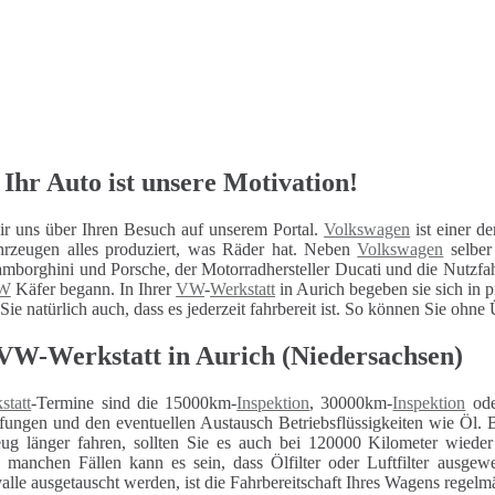
Ihr Auto ist unsere Motivation!
r uns über Ihren Besuch auf unserem Portal.
Volkswagen
ist einer de
hrzeugen alles produziert, was Räder hat. Neben
Volkswagen
selber
mborghini und Porsche, der Motorradhersteller Ducati und die Nutzfa
W
Käfer begann. In Ihrer
VW
-
Werkstatt
in Aurich begeben sie sich in 
Sie natürlich auch, dass es jederzeit fahrbereit ist. So können Sie ohn
VW-Werkstatt in Aurich (Niedersachsen)
statt
-Termine sind die 15000km-
Inspektion
, 30000km-
Inspektion
ode
fungen und den eventuellen Austausch Betriebsflüssigkeiten wie Öl. 
eug länger fahren, sollten Sie es auch bei 120000 Kilometer wiede
n manchen Fällen kann es sein, dass Ölfilter oder Luftfilter ausg
alle ausgetauscht werden, ist die Fahrbereitschaft Ihres Wagens regelm