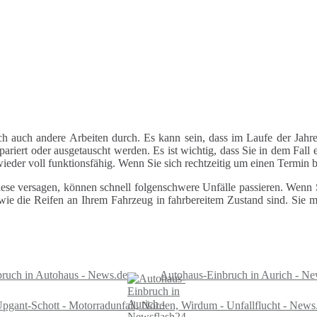
ch auch andere Arbeiten durch. Es kann sein, dass im Laufe der Jahre
riert oder ausgetauscht werden. Es ist wichtig, dass Sie in dem Fall e
 wieder voll funktionsfähig. Wenn Sie sich rechtzeitig um einen Termin
ese versagen, können schnell folgenschwere Unfälle passieren. Wenn Si
le wie die Reifen an Ihrem Fahrzeug in fahrbereitem Zustand sind. Sie
bruch in Autohaus - News.de
Autohaus-Einbruch in Aurich - Ne
pgant-Schott - Motorradunfall, Norden, Wirdum - Unfallflucht - News