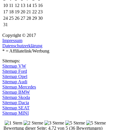
10
11
12
13
14
15
16
17
18
19
20
21
22
23
24
25
26
27
28
29
30
31
Copyright © 2017
Impressum
Datenschutzerklärung
* = Affiliatelink/Werbung
Sitemaps:
Sitemap VW
Sitemap Ford
Sitemap Opel
Sitemap Audi
Sitemap Mercedes
Sitemap BMW
Sitemap Skoda
Sitemap Dacia
Sitemap SEAT
Sitemap MINI
Bewertung dieser Seite: 4.72 von 5 (36 Bewertungen)