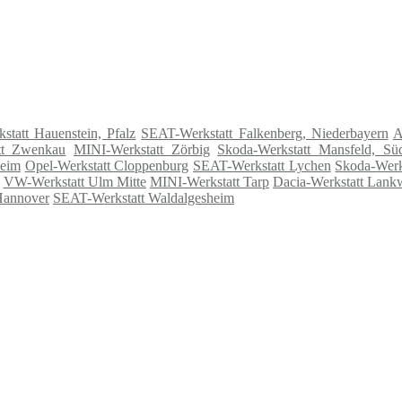
tatt Hauenstein, Pfalz
SEAT-Werkstatt Falkenberg, Niederbayern
A
tt Zwenkau
MINI-Werkstatt Zörbig
Skoda-Werkstatt Mansfeld, Sü
heim
Opel-Werkstatt Cloppenburg
SEAT-Werkstatt Lychen
Skoda-Werk
VW-Werkstatt Ulm Mitte
MINI-Werkstatt Tarp
Dacia-Werkstatt Lank
Hannover
SEAT-Werkstatt Waldalgesheim