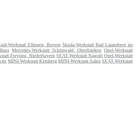
udi-Werkstatt Ellingen, Bayern
Skoda-Werkstatt Bad Lauterberg im
dharz
Mercedes-Werkstatt Schönwald, Oberfranken
Opel-Werkstatt
statt Freyung, Niederbayern
SEAT-Werkstatt Nagold
Opel-Werkstatt
witz
MINI-Werkstatt Kemberg
MINI-Werkstatt Aalen
SEAT-Werkstatt