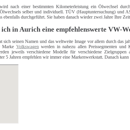
wird nach einer bestimmten Kilometerleistung ein Ölwechsel durch
 Ölwechsels selber und individuell. TÜV (Hauptuntersuchung) und
ns ebenfalls durchgeführt. Sie haben danach wieder zwei Jahre Ihre Zei
 ich in Aurich eine empfehlenswerte VW-We
t sich seinen Namen und das weltweite Image vor allem durch das jahr
er Marke
Volkswagen
werden in nahezu allen Preissegmenten und K
rden jeweils verschiedene Modelle für verschiedene Zielgruppen 
er 5 Jahren empfehlen wir immer eine Markenwerkstatt. Danach kann auc