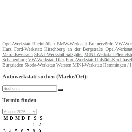
Opel-Werkstatt Rheinböllen
BMW-Werkstatt Bremervörde
VW-Werks
Harz
Ford-Werkstatt Hirschberg an der Bergstraße
Opel-Werksta
Maroldsweisach
SEAT-Werkstatt Salzgitter
MINI-Werkstatt Pleidels
Schauenburg
VW-Werkstatt Diez
Ford-Werkstatt Uhlstädt-Kirchhasel
Burgrieden
Skoda-Werkstatt Wersten
MINI-Werkstatt Hemmingen / 
Autowerkstatt suchen (Marke/Ort):
Suche
Suchen
nach:
Termin finden
M
D
M
D
F
S
S
1
2
3
4
5
6
7
8
9