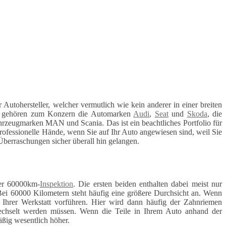
r Autohersteller, welcher vermutlich wie kein anderer in einer breiten
 gehören zum Konzern die Automarken
Audi
,
Seat
und
Skoda
, die
hrzeugmarken MAN und Scania. Das ist ein beachtliches Portfolio für
professionelle Hände, wenn Sie auf Ihr Auto angewiesen sind, weil Sie
e Überraschungen sicher überall hin gelangen.
r 60000km-
Inspektion
. Die ersten beiden enthalten dabei meist nur
Bei 60000 Kilometern steht häufig eine größere Durchsicht an. Wenn
r Ihrer Werkstatt vorführen. Hier wird dann häufig der Zahnriemen
ewechselt werden müssen. Wenn die Teile in Ihrem Auto anhand der
äßig wesentlich höher.