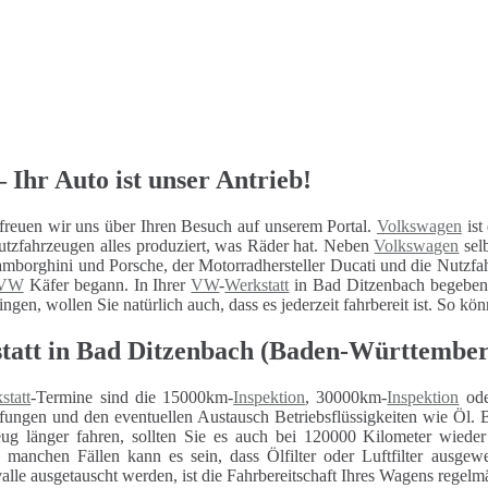
Ihr Auto ist unser Antrieb!
reuen wir uns über Ihren Besuch auf unserem Portal.
Volkswagen
ist
utzfahrzeugen alles produziert, was Räder hat. Neben
Volkswagen
sel
mborghini und Porsche, der Motorradhersteller Ducati und die Nutzfa
VW
Käfer begann. In Ihrer
VW
-
Werkstatt
in Bad Ditzenbach begeben 
ringen, wollen Sie natürlich auch, dass es jederzeit fahrbereit ist. So 
tatt in Bad Ditzenbach (Baden-Württember
statt
-Termine sind die 15000km-
Inspektion
, 30000km-
Inspektion
ode
fungen und den eventuellen Austausch Betriebsflüssigkeiten wie Öl. 
eug länger fahren, sollten Sie es auch bei 120000 Kilometer wiede
n manchen Fällen kann es sein, dass Ölfilter oder Luftfilter ausg
alle ausgetauscht werden, ist die Fahrbereitschaft Ihres Wagens regelm