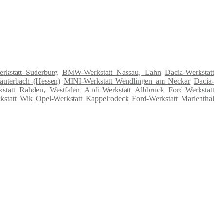
rkstatt Suderburg
BMW-Werkstatt Nassau, Lahn
Dacia-Werkstatt
auterbach (Hessen)
MINI-Werkstatt Wendlingen am Neckar
Dacia-
statt Rahden, Westfalen
Audi-Werkstatt Albbruck
Ford-Werkstatt
kstatt Wik
Opel-Werkstatt Kappelrodeck
Ford-Werkstatt Marienthal