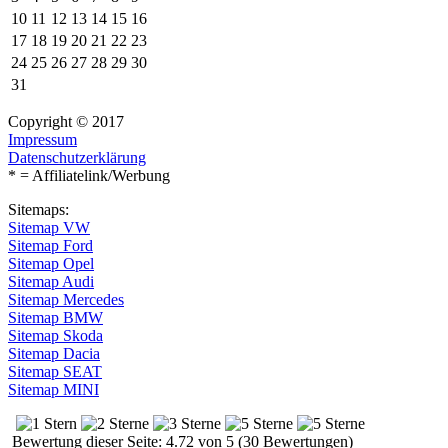
10
11
12
13
14
15
16
17
18
19
20
21
22
23
24
25
26
27
28
29
30
31
Copyright © 2017
Impressum
Datenschutzerklärung
* = Affiliatelink/Werbung
Sitemaps:
Sitemap VW
Sitemap Ford
Sitemap Opel
Sitemap Audi
Sitemap Mercedes
Sitemap BMW
Sitemap Skoda
Sitemap Dacia
Sitemap SEAT
Sitemap MINI
Bewertung dieser Seite: 4.72 von 5 (30 Bewertungen)