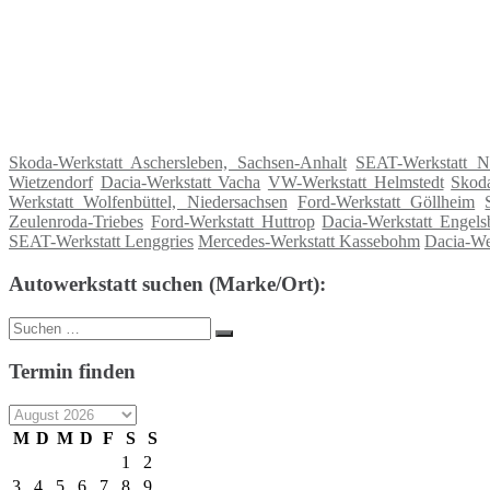
Skoda-Werkstatt Aschersleben, Sachsen-Anhalt
SEAT-Werkstatt Ni
Wietzendorf
Dacia-Werkstatt Vacha
VW-Werkstatt Helmstedt
Skoda
Werkstatt Wolfenbüttel, Niedersachsen
Ford-Werkstatt Göllheim
Zeulenroda-Triebes
Ford-Werkstatt Huttrop
Dacia-Werkstatt Engels
SEAT-Werkstatt Lenggries
Mercedes-Werkstatt Kassebohm
Dacia-We
Autowerkstatt suchen (Marke/Ort):
Suche
Suchen
nach:
Termin finden
M
D
M
D
F
S
S
1
2
3
4
5
6
7
8
9