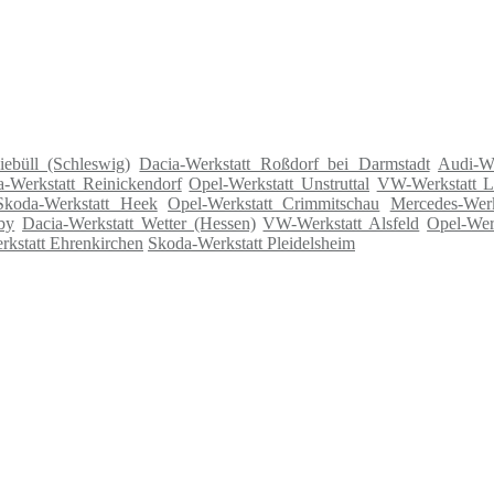
ebüll (Schleswig)
Dacia-Werkstatt Roßdorf bei Darmstadt
Audi-We
-Werkstatt Reinickendorf
Opel-Werkstatt Unstruttal
VW-Werkstatt L
Skoda-Werkstatt Heek
Opel-Werkstatt Crimmitschau
Mercedes-Werk
by
Dacia-Werkstatt Wetter (Hessen)
VW-Werkstatt Alsfeld
Opel-Wer
rkstatt Ehrenkirchen
Skoda-Werkstatt Pleidelsheim