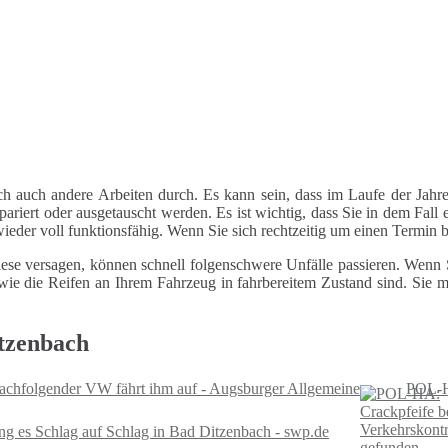
ch auch andere Arbeiten durch. Es kann sein, dass im Laufe der Jahre
riert oder ausgetauscht werden. Es ist wichtig, dass Sie in dem Fall e
 wieder voll funktionsfähig. Wenn Sie sich rechtzeitig um einen Termin
ese versagen, können schnell folgenschwere Unfälle passieren. Wenn Si
le wie die Reifen an Ihrem Fahrzeug in fahrbereitem Zustand sind. Sie
tzenbach
nachfolgender VW fährt ihm auf - Augsburger Allgemeine
POL-HA
ng es Schlag auf Schlag in Bad Ditzenbach - swp.de