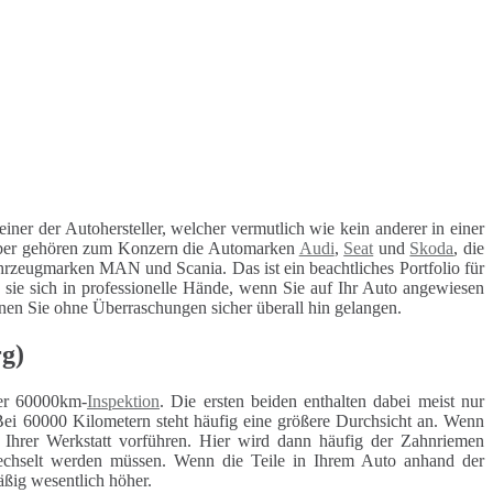
 einer der Autohersteller, welcher vermutlich wie kein anderer in einer
ber gehören zum Konzern die Automarken
Audi
,
Seat
und
Skoda
, die
hrzeugmarken MAN und Scania. Das ist ein beachtliches Portfolio für
sie sich in professionelle Hände, wenn Sie auf Ihr Auto angewiesen
können Sie ohne Überraschungen sicher überall hin gelangen.
g)
r 60000km-
Inspektion
. Die ersten beiden enthalten dabei meist nur
Bei 60000 Kilometern steht häufig eine größere Durchsicht an. Wenn
r Ihrer Werkstatt vorführen. Hier wird dann häufig der Zahnriemen
ewechselt werden müssen. Wenn die Teile in Ihrem Auto anhand der
äßig wesentlich höher.