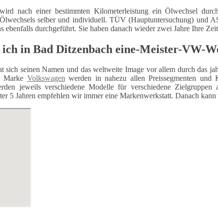
wird nach einer bestimmten Kilometerleistung ein Ölwechsel durch
 Ölwechsels selber und individuell. TÜV (Hauptuntersuchung) und
ns ebenfalls durchgeführt. Sie haben danach wieder zwei Jahre Ihre Zei
 ich in Bad Ditzenbach eine-Meister-VW-W
t sich seinen Namen und das weltweite Image vor allem durch das jahr
er Marke
Volkswagen
werden in nahezu allen Preissegmenten und K
rden jeweils verschiedene Modelle für verschiedene Zielgruppen 
er 5 Jahren empfehlen wir immer eine Markenwerkstatt. Danach kann auc