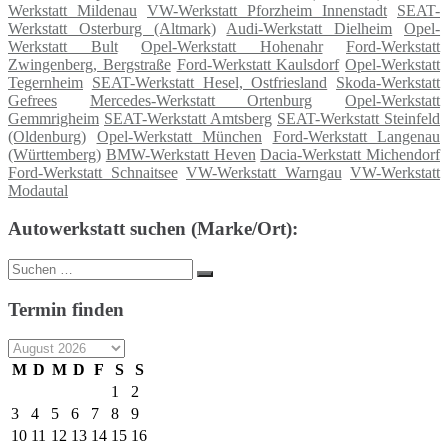
Werkstatt Mildenau
VW-Werkstatt Pforzheim Innenstadt
SEAT-
Werkstatt Osterburg (Altmark)
Audi-Werkstatt Dielheim
Opel-
Werkstatt Bult
Opel-Werkstatt Hohenahr
Ford-Werkstatt
Zwingenberg, Bergstraße
Ford-Werkstatt Kaulsdorf
Opel-Werkstatt
Tegernheim
SEAT-Werkstatt Hesel, Ostfriesland
Skoda-Werkstatt
Gefrees
Mercedes-Werkstatt Ortenburg
Opel-Werkstatt
Gemmrigheim
SEAT-Werkstatt Amtsberg
SEAT-Werkstatt Steinfeld
(Oldenburg)
Opel-Werkstatt München
Ford-Werkstatt Langenau
(Württemberg)
BMW-Werkstatt Heven
Dacia-Werkstatt Michendorf
Ford-Werkstatt Schnaitsee
VW-Werkstatt Warngau
VW-Werkstatt
Modautal
Autowerkstatt suchen (Marke/Ort):
Suche
Suchen
nach:
Termin finden
M
D
M
D
F
S
S
1
2
3
4
5
6
7
8
9
10
11
12
13
14
15
16