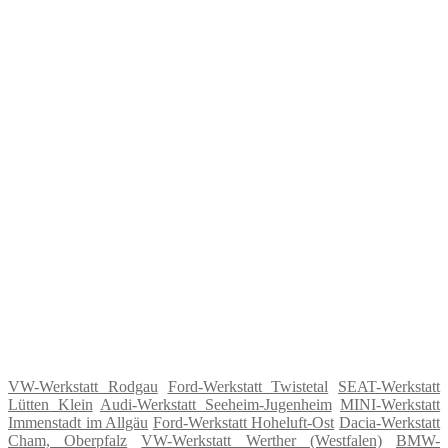
VW-Werkstatt Rodgau
Ford-Werkstatt Twistetal
SEAT-Werkstatt
Lütten Klein
Audi-Werkstatt Seeheim-Jugenheim
MINI-Werkstatt
Immenstadt im Allgäu
Ford-Werkstatt Hoheluft-Ost
Dacia-Werkstatt
Cham, Oberpfalz
VW-Werkstatt Werther (Westfalen)
BMW-