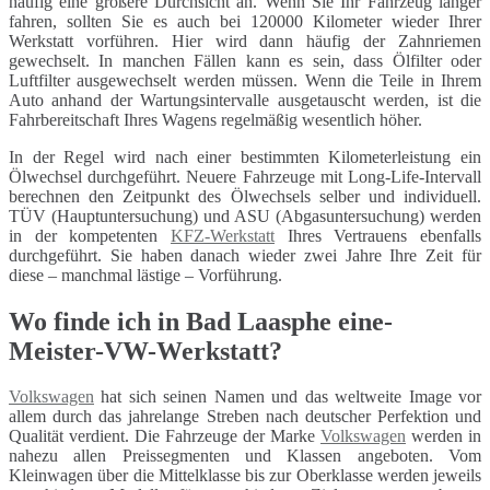
häufig eine größere Durchsicht an. Wenn Sie Ihr Fahrzeug länger
fahren, sollten Sie es auch bei 120000 Kilometer wieder Ihrer
Werkstatt vorführen. Hier wird dann häufig der Zahnriemen
gewechselt. In manchen Fällen kann es sein, dass Ölfilter oder
Luftfilter ausgewechselt werden müssen. Wenn die Teile in Ihrem
Auto anhand der Wartungsintervalle ausgetauscht werden, ist die
Fahrbereitschaft Ihres Wagens regelmäßig wesentlich höher.
In der Regel wird nach einer bestimmten Kilometerleistung ein
Ölwechsel durchgeführt. Neuere Fahrzeuge mit Long-Life-Intervall
berechnen den Zeitpunkt des Ölwechsels selber und individuell.
TÜV (Hauptuntersuchung) und ASU (Abgasuntersuchung) werden
in der kompetenten
KFZ-Werkstatt
Ihres Vertrauens ebenfalls
durchgeführt. Sie haben danach wieder zwei Jahre Ihre Zeit für
diese – manchmal lästige – Vorführung.
Wo finde ich in Bad Laasphe eine-
Meister-VW-Werkstatt?
Volkswagen
hat sich seinen Namen und das weltweite Image vor
allem durch das jahrelange Streben nach deutscher Perfektion und
Qualität verdient. Die Fahrzeuge der Marke
Volkswagen
werden in
nahezu allen Preissegmenten und Klassen angeboten. Vom
Kleinwagen über die Mittelklasse bis zur Oberklasse werden jeweils