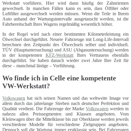
Werkstatt vorführen. Hier wird dann häufig der Zahnriemen
gewechselt. In manchen Fällen kann es sein, dass Ölfilter oder
Luftfilter ausgewechselt werden müssen. Wenn die Teile in Ihrem
Auto anhand der Wartungsintervalle ausgetauscht werden, ist die
Fahrbereitschaft Ihres Wagens regelmäßig wesentlich höher.
In der Regel wird nach einer bestimmten Kilometerleistung ein
Ölwechsel durchgeführt. Neuere Fahrzeuge mit Long-Life-Intervall
berechnen den Zeitpunkt des Ölwechsels selber und individuell.
TÜV (Hauptuntersuchung) und ASU (Abgasuntersuchung) werden
in der kompetenten
KFZ-Werkstatt
Ihres Vertrauens ebenfalls
durchgeführt. Sie haben danach wieder zwei Jahre Ihre Zeit für
diese – manchmal lästige – Vorführung.
Wo finde ich in Celle eine kompetente
VW-Werkstatt?
Volkswagen
hat sich seinen Namen und das weltweite Image vor
allem durch das jahrelange Streben nach deutscher Perfektion und
Qualität verdient. Die Fahrzeuge der Marke
Volkswagen
werden in
nahezu allen Preissegmenten und Klassen angeboten. Vom
Kleinwagen über die Mittelklasse bis zur Oberklasse werden jeweils
verschiedene Modelle für verschiedene Zielgruppen angeboten.
Dennoch soll die Wartung immer erstklassig sein. Bei Fahrzeugen