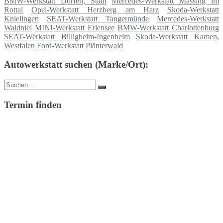
BMW-Werkstatt Dorfen, Stadt
Mercedes-Werkstatt Massing im
Rottal
Opel-Werkstatt Herzberg am Harz
Skoda-Werkstatt
Knielingen
SEAT-Werkstatt Tangermünde
Mercedes-Werkstatt
Waldniel
MINI-Werkstatt Erlensee
BMW-Werkstatt Charlottenburg
SEAT-Werkstatt Billigheim-Ingenheim
Skoda-Werkstatt Kamen,
Westfalen
Ford-Werkstatt Plänterwald
Autowerkstatt suchen (Marke/Ort):
Suche
Suchen
nach:
Termin finden