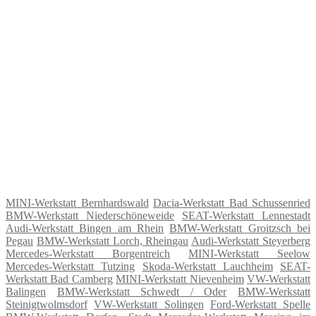
MINI-Werkstatt Bernhardswald
Dacia-Werkstatt Bad Schussenried
BMW-Werkstatt Niederschöneweide
SEAT-Werkstatt Lennestadt
Audi-Werkstatt Bingen am Rhein
BMW-Werkstatt Groitzsch bei
Pegau
BMW-Werkstatt Lorch, Rheingau
Audi-Werkstatt Steyerberg
Mercedes-Werkstatt Borgentreich
MINI-Werkstatt Seelow
Mercedes-Werkstatt Tutzing
Skoda-Werkstatt Lauchheim
SEAT-
Werkstatt Bad Camberg
MINI-Werkstatt Nievenheim
VW-Werkstatt
Balingen
BMW-Werkstatt Schwedt / Oder
BMW-Werkstatt
Steinigtwolmsdorf
VW-Werkstatt Solingen
Ford-Werkstatt Spelle