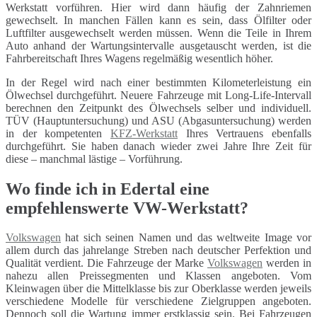
Werkstatt vorführen. Hier wird dann häufig der Zahnriemen
gewechselt. In manchen Fällen kann es sein, dass Ölfilter oder
Luftfilter ausgewechselt werden müssen. Wenn die Teile in Ihrem
Auto anhand der Wartungsintervalle ausgetauscht werden, ist die
Fahrbereitschaft Ihres Wagens regelmäßig wesentlich höher.
In der Regel wird nach einer bestimmten Kilometerleistung ein
Ölwechsel durchgeführt. Neuere Fahrzeuge mit Long-Life-Intervall
berechnen den Zeitpunkt des Ölwechsels selber und individuell.
TÜV (Hauptuntersuchung) und ASU (Abgasuntersuchung) werden
in der kompetenten
KFZ-Werkstatt
Ihres Vertrauens ebenfalls
durchgeführt. Sie haben danach wieder zwei Jahre Ihre Zeit für
diese – manchmal lästige – Vorführung.
Wo finde ich in Edertal eine
empfehlenswerte VW-Werkstatt?
Volkswagen
hat sich seinen Namen und das weltweite Image vor
allem durch das jahrelange Streben nach deutscher Perfektion und
Qualität verdient. Die Fahrzeuge der Marke
Volkswagen
werden in
nahezu allen Preissegmenten und Klassen angeboten. Vom
Kleinwagen über die Mittelklasse bis zur Oberklasse werden jeweils
verschiedene Modelle für verschiedene Zielgruppen angeboten.
Dennoch soll die Wartung immer erstklassig sein. Bei Fahrzeugen