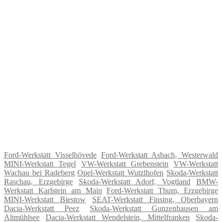
Ford-Werkstatt Visselhövede
Ford-Werkstatt Asbach, Westerwald
MINI-Werkstatt Tegel
VW-Werkstatt Grebenstein
VW-Werkstatt
Wachau bei Radeberg
Opel-Werkstatt Wutzlhofen
Skoda-Werkstatt
Raschau, Erzgebirge
Skoda-Werkstatt Adorf, Vogtland
BMW-
Werkstatt Karlstein am Main
Ford-Werkstatt Thum, Erzgebirge
MINI-Werkstatt Biestow
SEAT-Werkstatt Finsing, Oberbayern
Dacia-Werkstatt Peez
Skoda-Werkstatt Gunzenhausen am
Altmühlsee
Dacia-Werkstatt Wendelstein, Mittelfranken
Skoda-