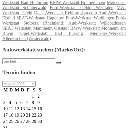
Werkstatt Bad Heilbrunn
BMW-Werkstatt Bremerhaven
Mercedes-
Werkstatt Schutterwald
Ford-Werkstatt Oelde, Westfalen
VW-
Werkstatt Ilsfeld
Dacia-Werkstatt Rehburg-Loccum
Audi-Werkstatt
Eisfeld
SEAT-Werkstatt Hagenow
Ford-Werkstatt Wathlingen
Ford-
Werkstatt Stolberg (Rheinland)
Audi-Werkstatt Willebadessen
SEAT-Werkstatt Mannheim Oststadt
BMW-Werkstatt Monheim am
Rhein
Opel-Werkstatt Bad Füssing
Mercedes-Werkstatt
Altenkirchen (Westerwald)
Autowerkstatt suchen (Marke/Ort):
Suche
Suchen
nach:
Termin finden
M
D
M
D
F
S
S
1
2
3
4
5
6
7
8
9
10
11
12
13
14
15
16
17
18
19
20
21
22
23
24
25
26
27
28
29
30
31