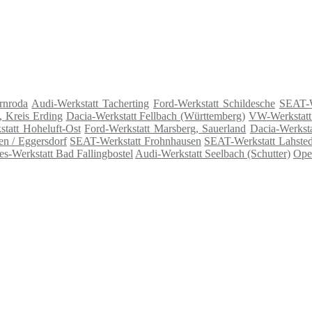
rnroda
Audi-Werkstatt Tacherting
Ford-Werkstatt Schildesche
SEAT-W
, Kreis Erding
Dacia-Werkstatt Fellbach (Württemberg)
VW-Werkstatt
tatt Hoheluft-Ost
Ford-Werkstatt Marsberg, Sauerland
Dacia-Werksta
en / Eggersdorf
SEAT-Werkstatt Frohnhausen
SEAT-Werkstatt Lahsted
s-Werkstatt Bad Fallingbostel
Audi-Werkstatt Seelbach (Schutter)
Ope