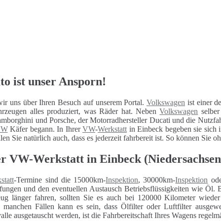
to ist unser Ansporn!
ir uns über Ihren Besuch auf unserem Portal.
Volkswagen
ist einer d
hrzeugen alles produziert, was Räder hat. Neben
Volkswagen
selber
mborghini und Porsche, der Motorradhersteller Ducati und die Nutzfa
VW
Käfer begann. In Ihrer
VW
-
Werkstatt
in Einbeck begeben sie sich i
len Sie natürlich auch, dass es jederzeit fahrbereit ist. So können Sie 
 VW-Werkstatt in Einbeck (Niedersachsen
statt
-Termine sind die 15000km-
Inspektion
, 30000km-
Inspektion
ode
fungen und den eventuellen Austausch Betriebsflüssigkeiten wie Öl. 
eug länger fahren, sollten Sie es auch bei 120000 Kilometer wiede
n manchen Fällen kann es sein, dass Ölfilter oder Luftfilter ausg
alle ausgetauscht werden, ist die Fahrbereitschaft Ihres Wagens regelm