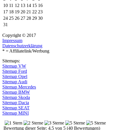
10
11
12
13
14
15
16
17
18
19
20
21
22
23
24
25
26
27
28
29
30
31
Copyright © 2017
Impressum
Datenschutzerklärung
* = Affiliatelink/Werbung
Sitemaps:
Sitemap VW
Sitemap Ford
Sitemap Opel
Sitemap Audi
Sitemap Mercedes
Sitemap BMW
Sitemap Skoda
Sitemap Dacia
Sitemap SEAT
Sitemap MINI
Bewertung dieser Seite: 4.5 von 5 (40 Bewertungen)