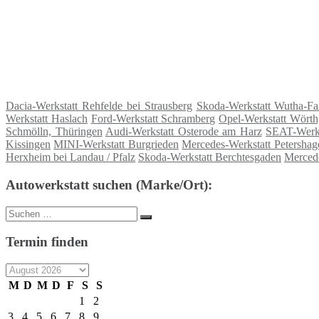
Dacia-Werkstatt Rehfelde bei Strausberg
Skoda-Werkstatt Wutha-Fa
Werkstatt Haslach
Ford-Werkstatt Schramberg
Opel-Werkstatt Wörth
Schmölln, Thüringen
Audi-Werkstatt Osterode am Harz
SEAT-Werks
Kissingen
MINI-Werkstatt Burgrieden
Mercedes-Werkstatt Petershag
Herxheim bei Landau / Pfalz
Skoda-Werkstatt Berchtesgaden
Mercede
Autowerkstatt suchen (Marke/Ort):
Suche
Suchen
nach:
Termin finden
M
D
M
D
F
S
S
1
2
3
4
5
6
7
8
9