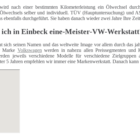
wird nach einer bestimmten Kilometerleistung ein Ölwechsel durch
 Ölwechsels selber und individuell. TÜV (Hauptuntersuchung) und
ns ebenfalls durchgeführt. Sie haben danach wieder zwei Jahre Ihre Zei
 ich in Einbeck eine-Meister-VW-Werkstatt
t sich seinen Namen und das weltweite Image vor allem durch das jahr
er Marke
Volkswagen
werden in nahezu allen Preissegmenten und K
rden jeweils verschiedene Modelle für verschiedene Zielgruppen 
er 5 Jahren empfehlen wir immer eine Markenwerkstatt. Danach kann auc