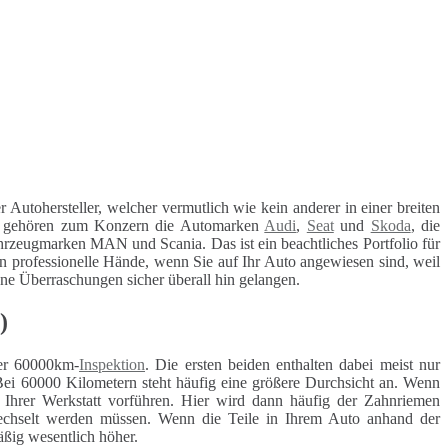
er Autohersteller, welcher vermutlich wie kein anderer in einer breiten
 gehören zum Konzern die Automarken
Audi
,
Seat
und
Skoda
, die
hrzeugmarken MAN und Scania. Das ist ein beachtliches Portfolio für
n professionelle Hände, wenn Sie auf Ihr Auto angewiesen sind, weil
ohne Überraschungen sicher überall hin gelangen.
)
r 60000km-
Inspektion
. Die ersten beiden enthalten dabei meist nur
Bei 60000 Kilometern steht häufig eine größere Durchsicht an. Wenn
r Ihrer Werkstatt vorführen. Hier wird dann häufig der Zahnriemen
ewechselt werden müssen. Wenn die Teile in Ihrem Auto anhand der
äßig wesentlich höher.