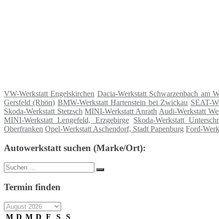
VW-Werkstatt Engelskirchen
Dacia-Werkstatt Schwarzenbach am W
Gersfeld (Rhön)
BMW-Werkstatt Hartenstein bei Zwickau
SEAT-We
Skoda-Werkstatt Stetzsch
MINI-Werkstatt Anrath
Audi-Werkstatt We
MINI-Werkstatt Lengefeld, Erzgebirge
Skoda-Werkstatt Untersch
Oberfranken
Opel-Werkstatt Aschendorf, Stadt Papenburg
Ford-Werk
Autowerkstatt suchen (Marke/Ort):
Suche
Suchen
nach:
Termin finden
M
D
M
D
F
S
S