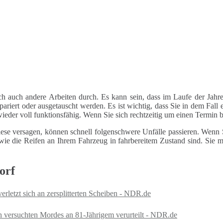
ch auch andere Arbeiten durch. Es kann sein, dass im Laufe der Jahre
riert oder ausgetauscht werden. Es ist wichtig, dass Sie in dem Fall e
 wieder voll funktionsfähig. Wenn Sie sich rechtzeitig um einen Termin
ese versagen, können schnell folgenschwere Unfälle passieren. Wenn Si
le wie die Reifen an Ihrem Fahrzeug in fahrbereitem Zustand sind. Sie
orf
rletzt sich an zersplitterten Scheiben - NDR.de
 versuchten Mordes an 81-Jährigem verurteilt - NDR.de