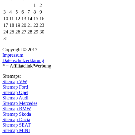
1
2
3
4
5
6
7
8
9
10
11
12
13
14
15
16
17
18
19
20
21
22
23
24
25
26
27
28
29
30
31
Copyright © 2017
Impressum
Datenschutzerklärung
* = Affiliatelink/Werbung
Sitemaps:
Sitemap VW
Sitemap Ford
Sitemap Opel
Sitemap Audi
Sitemap Mercedes
Sitemap BMW
Sitemap Skoda
Sitemap Dacia
Sitemap SEAT
Sitemap MINI