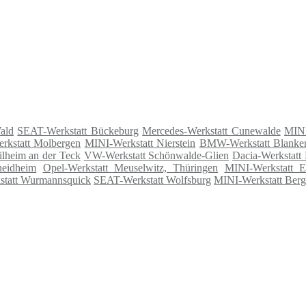
ald
SEAT-Werkstatt Bückeburg
Mercedes-Werkstatt Cunewalde
MINI
rkstatt Molbergen
MINI-Werkstatt Nierstein
BMW-Werkstatt Blanke
ilheim an der Teck
VW-Werkstatt Schönwalde-Glien
Dacia-Werkstatt
neidheim
Opel-Werkstatt Meuselwitz, Thüringen
MINI-Werkstatt Eh
statt Wurmannsquick
SEAT-Werkstatt Wolfsburg
MINI-Werkstatt Berg