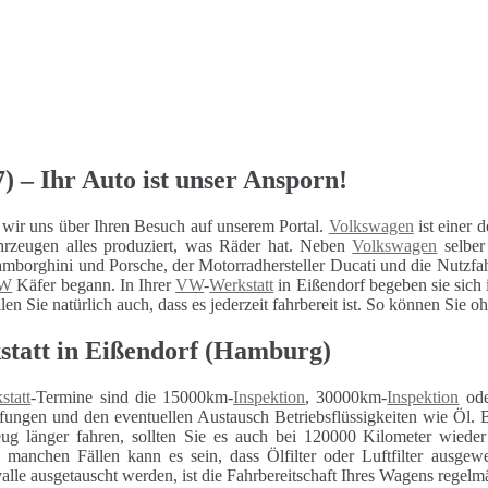
 – Ihr Auto ist unser Ansporn!
wir uns über Ihren Besuch auf unserem Portal.
Volkswagen
ist einer d
hrzeugen alles produziert, was Räder hat. Neben
Volkswagen
selber
mborghini und Porsche, der Motorradhersteller Ducati und die Nutzfa
W
Käfer begann. In Ihrer
VW
-
Werkstatt
in Eißendorf begeben sie sich 
len Sie natürlich auch, dass es jederzeit fahrbereit ist. So können Sie 
statt in Eißendorf (Hamburg)
statt
-Termine sind die 15000km-
Inspektion
, 30000km-
Inspektion
ode
fungen und den eventuellen Austausch Betriebsflüssigkeiten wie Öl. 
eug länger fahren, sollten Sie es auch bei 120000 Kilometer wiede
n manchen Fällen kann es sein, dass Ölfilter oder Luftfilter ausg
alle ausgetauscht werden, ist die Fahrbereitschaft Ihres Wagens regelm