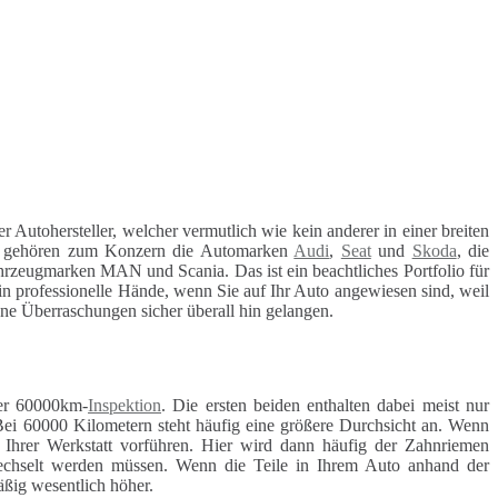
er Autohersteller, welcher vermutlich wie kein anderer in einer breiten
 gehören zum Konzern die Automarken
Audi
,
Seat
und
Skoda
, die
hrzeugmarken MAN und Scania. Das ist ein beachtliches Portfolio für
in professionelle Hände, wenn Sie auf Ihr Auto angewiesen sind, weil
ohne Überraschungen sicher überall hin gelangen.
r 60000km-
Inspektion
. Die ersten beiden enthalten dabei meist nur
Bei 60000 Kilometern steht häufig eine größere Durchsicht an. Wenn
r Ihrer Werkstatt vorführen. Hier wird dann häufig der Zahnriemen
ewechselt werden müssen. Wenn die Teile in Ihrem Auto anhand der
äßig wesentlich höher.