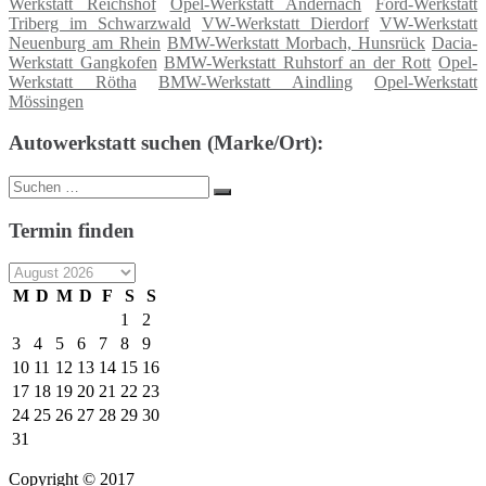
Werkstatt Reichshof
Opel-Werkstatt Andernach
Ford-Werkstatt
Triberg im Schwarzwald
VW-Werkstatt Dierdorf
VW-Werkstatt
Neuenburg am Rhein
BMW-Werkstatt Morbach, Hunsrück
Dacia-
Werkstatt Gangkofen
BMW-Werkstatt Ruhstorf an der Rott
Opel-
Werkstatt Rötha
BMW-Werkstatt Aindling
Opel-Werkstatt
Mössingen
Autowerkstatt suchen (Marke/Ort):
Suche
Suchen
nach:
Termin finden
M
D
M
D
F
S
S
1
2
3
4
5
6
7
8
9
10
11
12
13
14
15
16
17
18
19
20
21
22
23
24
25
26
27
28
29
30
31
Copyright © 2017