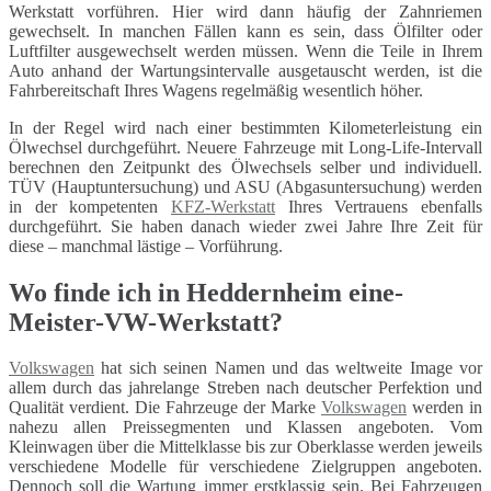
Werkstatt vorführen. Hier wird dann häufig der Zahnriemen
gewechselt. In manchen Fällen kann es sein, dass Ölfilter oder
Luftfilter ausgewechselt werden müssen. Wenn die Teile in Ihrem
Auto anhand der Wartungsintervalle ausgetauscht werden, ist die
Fahrbereitschaft Ihres Wagens regelmäßig wesentlich höher.
In der Regel wird nach einer bestimmten Kilometerleistung ein
Ölwechsel durchgeführt. Neuere Fahrzeuge mit Long-Life-Intervall
berechnen den Zeitpunkt des Ölwechsels selber und individuell.
TÜV (Hauptuntersuchung) und ASU (Abgasuntersuchung) werden
in der kompetenten
KFZ-Werkstatt
Ihres Vertrauens ebenfalls
durchgeführt. Sie haben danach wieder zwei Jahre Ihre Zeit für
diese – manchmal lästige – Vorführung.
Wo finde ich in Heddernheim eine-
Meister-VW-Werkstatt?
Volkswagen
hat sich seinen Namen und das weltweite Image vor
allem durch das jahrelange Streben nach deutscher Perfektion und
Qualität verdient. Die Fahrzeuge der Marke
Volkswagen
werden in
nahezu allen Preissegmenten und Klassen angeboten. Vom
Kleinwagen über die Mittelklasse bis zur Oberklasse werden jeweils
verschiedene Modelle für verschiedene Zielgruppen angeboten.
Dennoch soll die Wartung immer erstklassig sein. Bei Fahrzeugen