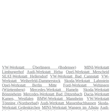
VW-Werkstatt Überlingen (Bodensee)
MINI-Werkstatt
Limburgerhof
Audi-Werkstatt Helsa
Opel-Werkstatt Merscheid
SEAT-Werkstatt Hellersdorf
VW-Werkstatt Bad Cannstatt
VW-
Werkstatt Weiherfeld-Dammerstock
Skoda-Werkstatt Lahnstein
Opel-Werkstatt Berlin Mitte
Ford-Werkstatt Wehingen
(Württemberg)
Mercedes-Werkstatt Hameln
Skoda-Werkstatt
Bönnigheim
Mercedes-Werkstatt Bad Ditzenbach
Dacia-Werkstatt
Kamen, Westfalen
BMW-Werkstatt Mannheim
VW-Werkstatt
Tönning (Nordseebad)
Audi-Werkstatt Massenbachhausen
Skoda-
Werkstatt Geilenkirchen
MINI-Werkstatt Wangen im Allgäu
Audi-