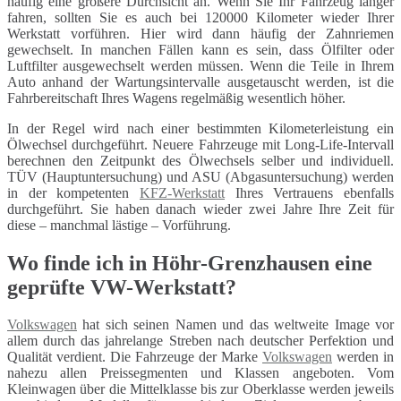
häufig eine größere Durchsicht an. Wenn Sie Ihr Fahrzeug länger
fahren, sollten Sie es auch bei 120000 Kilometer wieder Ihrer
Werkstatt vorführen. Hier wird dann häufig der Zahnriemen
gewechselt. In manchen Fällen kann es sein, dass Ölfilter oder
Luftfilter ausgewechselt werden müssen. Wenn die Teile in Ihrem
Auto anhand der Wartungsintervalle ausgetauscht werden, ist die
Fahrbereitschaft Ihres Wagens regelmäßig wesentlich höher.
In der Regel wird nach einer bestimmten Kilometerleistung ein
Ölwechsel durchgeführt. Neuere Fahrzeuge mit Long-Life-Intervall
berechnen den Zeitpunkt des Ölwechsels selber und individuell.
TÜV (Hauptuntersuchung) und ASU (Abgasuntersuchung) werden
in der kompetenten
KFZ-Werkstatt
Ihres Vertrauens ebenfalls
durchgeführt. Sie haben danach wieder zwei Jahre Ihre Zeit für
diese – manchmal lästige – Vorführung.
Wo finde ich in Höhr-Grenzhausen eine
geprüfte VW-Werkstatt?
Volkswagen
hat sich seinen Namen und das weltweite Image vor
allem durch das jahrelange Streben nach deutscher Perfektion und
Qualität verdient. Die Fahrzeuge der Marke
Volkswagen
werden in
nahezu allen Preissegmenten und Klassen angeboten. Vom
Kleinwagen über die Mittelklasse bis zur Oberklasse werden jeweils