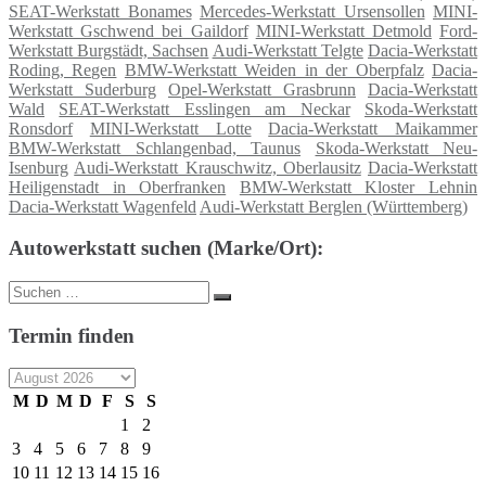
SEAT-Werkstatt Bonames
Mercedes-Werkstatt Ursensollen
MINI-
Werkstatt Gschwend bei Gaildorf
MINI-Werkstatt Detmold
Ford-
Werkstatt Burgstädt, Sachsen
Audi-Werkstatt Telgte
Dacia-Werkstatt
Roding, Regen
BMW-Werkstatt Weiden in der Oberpfalz
Dacia-
Werkstatt Suderburg
Opel-Werkstatt Grasbrunn
Dacia-Werkstatt
Wald
SEAT-Werkstatt Esslingen am Neckar
Skoda-Werkstatt
Ronsdorf
MINI-Werkstatt Lotte
Dacia-Werkstatt Maikammer
BMW-Werkstatt Schlangenbad, Taunus
Skoda-Werkstatt Neu-
Isenburg
Audi-Werkstatt Krauschwitz, Oberlausitz
Dacia-Werkstatt
Heiligenstadt in Oberfranken
BMW-Werkstatt Kloster Lehnin
Dacia-Werkstatt Wagenfeld
Audi-Werkstatt Berglen (Württemberg)
Autowerkstatt suchen (Marke/Ort):
Suche
Suchen
nach:
Termin finden
M
D
M
D
F
S
S
1
2
3
4
5
6
7
8
9
10
11
12
13
14
15
16