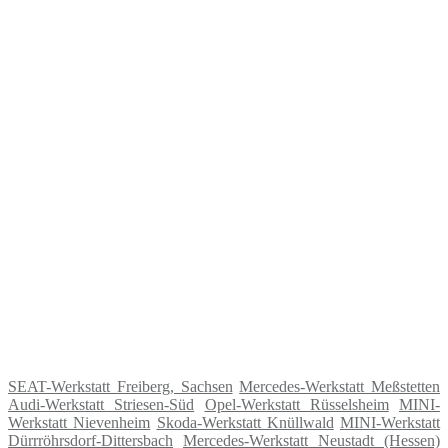
SEAT-Werkstatt Freiberg, Sachsen
Mercedes-Werkstatt Meßstetten
Audi-Werkstatt Striesen-Süd
Opel-Werkstatt Rüsselsheim
MINI-
Werkstatt Nievenheim
Skoda-Werkstatt Knüllwald
MINI-Werkstatt
Dürrröhrsdorf-Dittersbach
Mercedes-Werkstatt Neustadt (Hessen)