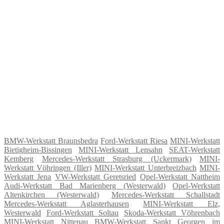
BMW-Werkstatt Braunsbedra
Ford-Werkstatt Riesa
MINI-Werkstatt
Bietigheim-Bissingen
MINI-Werkstatt Lensahn
SEAT-Werkstatt
Kemberg
Mercedes-Werkstatt Strasburg (Uckermark)
MINI-
Werkstatt Vöhringen (Iller)
MINI-Werkstatt Unterbreizbach
MINI-
Werkstatt Jena
VW-Werkstatt Geretsried
Opel-Werkstatt Nattheim
Audi-Werkstatt Bad Marienberg (Westerwald)
Opel-Werkstatt
Altenkirchen (Westerwald)
Mercedes-Werkstatt Schallstadt
Mercedes-Werkstatt Aglasterhausen
MINI-Werkstatt Elz,
Westerwald
Ford-Werkstatt Soltau
Skoda-Werkstatt Vöhrenbach
MINI-Werkstatt Nittenau
BMW-Werkstatt Sankt Georgen im