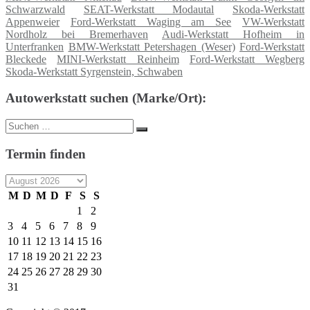
Schwarzwald
SEAT-Werkstatt Modautal
Skoda-Werkstatt
Appenweier
Ford-Werkstatt Waging am See
VW-Werkstatt
Nordholz bei Bremerhaven
Audi-Werkstatt Hofheim in
Unterfranken
BMW-Werkstatt Petershagen (Weser)
Ford-Werkstatt
Bleckede
MINI-Werkstatt Reinheim
Ford-Werkstatt Wegberg
Skoda-Werkstatt Syrgenstein, Schwaben
Autowerkstatt suchen (Marke/Ort):
Suche
Suchen
nach:
Termin finden
M
D
M
D
F
S
S
1
2
3
4
5
6
7
8
9
10
11
12
13
14
15
16
17
18
19
20
21
22
23
24
25
26
27
28
29
30
31