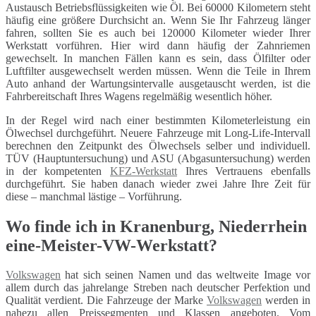
Austausch Betriebsflüssigkeiten wie Öl. Bei 60000 Kilometern steht
häufig eine größere Durchsicht an. Wenn Sie Ihr Fahrzeug länger
fahren, sollten Sie es auch bei 120000 Kilometer wieder Ihrer
Werkstatt vorführen. Hier wird dann häufig der Zahnriemen
gewechselt. In manchen Fällen kann es sein, dass Ölfilter oder
Luftfilter ausgewechselt werden müssen. Wenn die Teile in Ihrem
Auto anhand der Wartungsintervalle ausgetauscht werden, ist die
Fahrbereitschaft Ihres Wagens regelmäßig wesentlich höher.
In der Regel wird nach einer bestimmten Kilometerleistung ein
Ölwechsel durchgeführt. Neuere Fahrzeuge mit Long-Life-Intervall
berechnen den Zeitpunkt des Ölwechsels selber und individuell.
TÜV (Hauptuntersuchung) und ASU (Abgasuntersuchung) werden
in der kompetenten
KFZ-Werkstatt
Ihres Vertrauens ebenfalls
durchgeführt. Sie haben danach wieder zwei Jahre Ihre Zeit für
diese – manchmal lästige – Vorführung.
Wo finde ich in Kranenburg, Niederrhein
eine-Meister-VW-Werkstatt?
Volkswagen
hat sich seinen Namen und das weltweite Image vor
allem durch das jahrelange Streben nach deutscher Perfektion und
Qualität verdient. Die Fahrzeuge der Marke
Volkswagen
werden in
nahezu allen Preissegmenten und Klassen angeboten. Vom