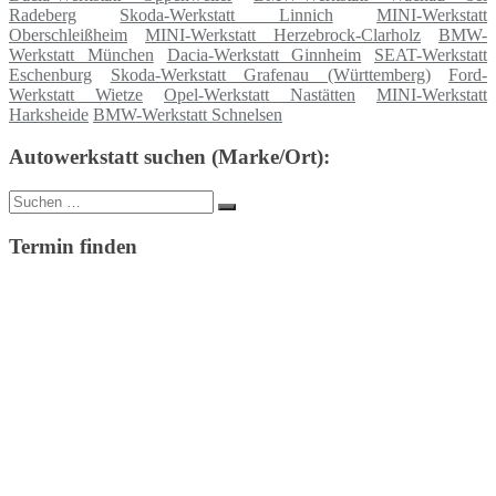
Radeberg
Skoda-Werkstatt Linnich
MINI-Werkstatt
Oberschleißheim
MINI-Werkstatt Herzebrock-Clarholz
BMW-
Werkstatt München
Dacia-Werkstatt Ginnheim
SEAT-Werkstatt
Eschenburg
Skoda-Werkstatt Grafenau (Württemberg)
Ford-
Werkstatt Wietze
Opel-Werkstatt Nastätten
MINI-Werkstatt
Harksheide
BMW-Werkstatt Schnelsen
Autowerkstatt suchen (Marke/Ort):
Suche
Suchen
nach:
Termin finden