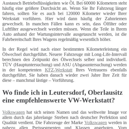
Austausch Betriebsflüssigkeiten wie Öl. Bei 60000 Kilometern steht
häufig eine größere Durchsicht an. Wenn Sie Ihr Fahrzeug länger
fahren, sollten Sie es auch bei 120000 Kilometer wieder Ihrer
Werkstatt vorführen. Hier wird dann häufig der Zahnriemen
gewechselt. In manchen Fällen kann es sein, dass Ölfilter oder
Luftfilter ausgewechselt werden müssen. Wenn die Teile in Ihrem
Auto anhand der Wartungsintervalle ausgetauscht werden, ist die
Fahrbereitschaft Ihres Wagens regelmäßig wesentlich höher.
In der Regel wird nach einer bestimmten Kilometerleistung ein
Ölwechsel durchgeführt. Neuere Fahrzeuge mit Long-Life-Intervall
berechnen den Zeitpunkt des Ölwechsels selber und individuell.
TÜV (Hauptuntersuchung) und ASU (Abgasuntersuchung) werden
in der kompetenten
KFZ-Werkstatt
Ihres Vertrauens ebenfalls
durchgeführt. Sie haben danach wieder zwei Jahre Ihre Zeit für
diese – manchmal lästige – Vorführung.
Wo finde ich in Leutersdorf, Oberlausitz
eine empfehlenswerte VW-Werkstatt?
Volkswagen
hat sich seinen Namen und das weltweite Image vor
allem durch das jahrelange Streben nach deutscher Perfektion und
Qualität verdient. Die Fahrzeuge der Marke
Volkswagen
werden in
nahezu allen Preissegmenten und Klassen angeboten. Vom