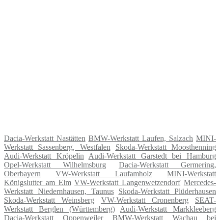
Dacia-Werkstatt Nastätten
BMW-Werkstatt Laufen, Salzach
MINI-
Werkstatt Sassenberg, Westfalen
Skoda-Werkstatt Moosthenning
Audi-Werkstatt Kröpelin
Audi-Werkstatt Garstedt bei Hamburg
Opel-Werkstatt Wilhelmsburg
Dacia-Werkstatt Germering,
Oberbayern
VW-Werkstatt Laufamholz
MINI-Werkstatt
Königslutter am Elm
VW-Werkstatt Langenwetzendorf
Mercedes-
Werkstatt Niedernhausen, Taunus
Skoda-Werkstatt Plüderhausen
Skoda-Werkstatt Weinsberg
VW-Werkstatt Cronenberg
SEAT-
Werkstatt Berglen (Württemberg)
Audi-Werkstatt Markkleeberg
Dacia-Werkstatt Oppenweiler
BMW-Werkstatt Wachau bei