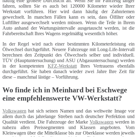
häufig eine größere Durchsicht an. Wenn Sie Ihr Fahrzeug länger
fahren, sollten Sie es auch bei 120000 Kilometer wieder Ihrer
Werkstatt vorführen. Hier wird dann häufig der Zahnriemen
gewechselt. In manchen Fällen kann es sein, dass Ölfilter oder
Luftfilter ausgewechselt werden müssen. Wenn die Teile in Ihrem
Auto anhand der Wartungsintervalle ausgetauscht werden, ist die
Fahrbereitschaft Ihres Wagens regelmäßig wesentlich höher.
In der Regel wird nach einer bestimmten Kilometerleistung ein
Ölwechsel durchgeführt. Neuere Fahrzeuge mit Long-Life-Intervall
berechnen den Zeitpunkt des Ölwechsels selber und individuell.
TÜV (Hauptuntersuchung) und ASU (Abgasuntersuchung) werden
in der kompetenten
KFZ-Werkstatt
Ihres Vertrauens ebenfalls
durchgeführt. Sie haben danach wieder zwei Jahre Ihre Zeit für
diese – manchmal lästige – Vorführung.
Wo finde ich in Meinhard bei Eschwege
eine empfehlenswerte VW-Werkstatt?
Volkswagen
hat sich seinen Namen und das weltweite Image vor
allem durch das jahrelange Streben nach deutscher Perfektion und
Qualität verdient. Die Fahrzeuge der Marke
Volkswagen
werden in
nahezu allen Preissegmenten und Klassen angeboten. Vom
Kleinwagen über die Mittelklasse bis zur Oberklasse werden jeweils