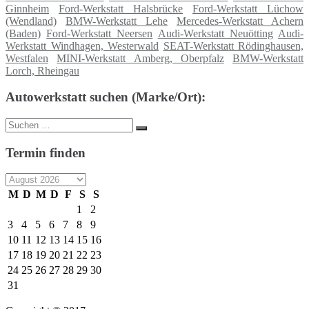
Ginnheim
Ford-Werkstatt Halsbrücke
Ford-Werkstatt Lüchow
(Wendland)
BMW-Werkstatt Lehe
Mercedes-Werkstatt Achern
(Baden)
Ford-Werkstatt Neersen
Audi-Werkstatt Neuötting
Audi-
Werkstatt Windhagen, Westerwald
SEAT-Werkstatt Rödinghausen,
Westfalen
MINI-Werkstatt Amberg, Oberpfalz
BMW-Werkstatt
Lorch, Rheingau
Autowerkstatt suchen (Marke/Ort):
Suche
Suchen
nach:
Termin finden
M
D
M
D
F
S
S
1
2
3
4
5
6
7
8
9
10
11
12
13
14
15
16
17
18
19
20
21
22
23
24
25
26
27
28
29
30
31