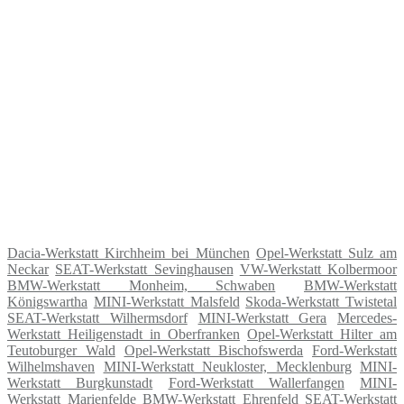
Dacia-Werkstatt Kirchheim bei München
Opel-Werkstatt Sulz am
Neckar
SEAT-Werkstatt Sevinghausen
VW-Werkstatt Kolbermoor
BMW-Werkstatt Monheim, Schwaben
BMW-Werkstatt
Königswartha
MINI-Werkstatt Malsfeld
Skoda-Werkstatt Twistetal
SEAT-Werkstatt Wilhermsdorf
MINI-Werkstatt Gera
Mercedes-
Werkstatt Heiligenstadt in Oberfranken
Opel-Werkstatt Hilter am
Teutoburger Wald
Opel-Werkstatt Bischofswerda
Ford-Werkstatt
Wilhelmshaven
MINI-Werkstatt Neukloster, Mecklenburg
MINI-
Werkstatt Burgkunstadt
Ford-Werkstatt Wallerfangen
MINI-
Werkstatt Marienfelde
BMW-Werkstatt Ehrenfeld
SEAT-Werkstatt