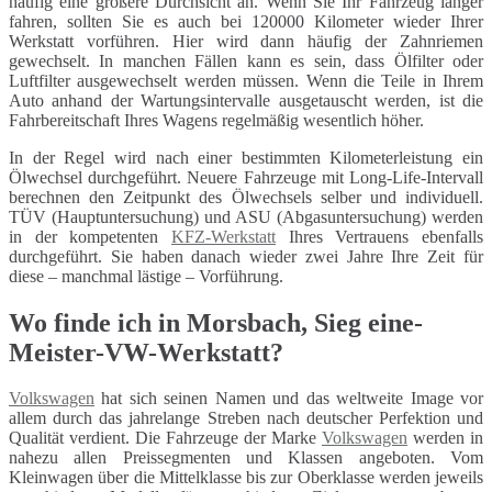
häufig eine größere Durchsicht an. Wenn Sie Ihr Fahrzeug länger
fahren, sollten Sie es auch bei 120000 Kilometer wieder Ihrer
Werkstatt vorführen. Hier wird dann häufig der Zahnriemen
gewechselt. In manchen Fällen kann es sein, dass Ölfilter oder
Luftfilter ausgewechselt werden müssen. Wenn die Teile in Ihrem
Auto anhand der Wartungsintervalle ausgetauscht werden, ist die
Fahrbereitschaft Ihres Wagens regelmäßig wesentlich höher.
In der Regel wird nach einer bestimmten Kilometerleistung ein
Ölwechsel durchgeführt. Neuere Fahrzeuge mit Long-Life-Intervall
berechnen den Zeitpunkt des Ölwechsels selber und individuell.
TÜV (Hauptuntersuchung) und ASU (Abgasuntersuchung) werden
in der kompetenten
KFZ-Werkstatt
Ihres Vertrauens ebenfalls
durchgeführt. Sie haben danach wieder zwei Jahre Ihre Zeit für
diese – manchmal lästige – Vorführung.
Wo finde ich in Morsbach, Sieg eine-
Meister-VW-Werkstatt?
Volkswagen
hat sich seinen Namen und das weltweite Image vor
allem durch das jahrelange Streben nach deutscher Perfektion und
Qualität verdient. Die Fahrzeuge der Marke
Volkswagen
werden in
nahezu allen Preissegmenten und Klassen angeboten. Vom
Kleinwagen über die Mittelklasse bis zur Oberklasse werden jeweils