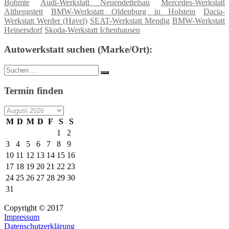
Bohmte
Audi-Werkstatt Neuendettelsau
Mercedes-Werkstatt
Althengstett
BMW-Werkstatt Oldenburg in Holstein
Dacia-
Werkstatt Werder (Havel)
SEAT-Werkstatt Mendig
BMW-Werkstatt
Heinersdorf
Skoda-Werkstatt Ichenhausen
Autowerkstatt suchen (Marke/Ort):
Suche
Suchen
nach:
Termin finden
M
D
M
D
F
S
S
1
2
3
4
5
6
7
8
9
10
11
12
13
14
15
16
17
18
19
20
21
22
23
24
25
26
27
28
29
30
31
Copyright © 2017
Impressum
Datenschutzerklärung