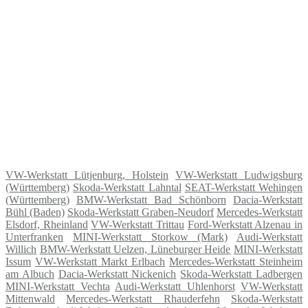
VW-Werkstatt Lütjenburg, Holstein
VW-Werkstatt Ludwigsburg
(Württemberg)
Skoda-Werkstatt Lahntal
SEAT-Werkstatt Wehingen
(Württemberg)
BMW-Werkstatt Bad Schönborn
Dacia-Werkstatt
Bühl (Baden)
Skoda-Werkstatt Graben-Neudorf
Mercedes-Werkstatt
Elsdorf, Rheinland
VW-Werkstatt Trittau
Ford-Werkstatt Alzenau in
Unterfranken
MINI-Werkstatt Storkow (Mark)
Audi-Werkstatt
Willich
BMW-Werkstatt Uelzen, Lüneburger Heide
MINI-Werkstatt
Issum
VW-Werkstatt Markt Erlbach
Mercedes-Werkstatt Steinheim
am Albuch
Dacia-Werkstatt Nickenich
Skoda-Werkstatt Ladbergen
MINI-Werkstatt Vechta
Audi-Werkstatt Uhlenhorst
VW-Werkstatt
Mittenwald
Mercedes-Werkstatt Rhauderfehn
Skoda-Werkstatt