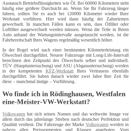
Austausch Betriebsflüssigkeiten wie Öl. Bei 60000 Kilometern steht
häufig eine größere Durchsicht an. Wenn Sie Ihr Fahrzeug länger
fahren, sollten Sie es auch bei 120000 Kilometer wieder Ihrer
Werkstatt vorführen. Hier wird dann häufig der Zahnriemen
gewechselt. In manchen Fällen kann es sein, dass Ölfilter oder
Luftfilter ausgewechselt werden müssen. Wenn die Teile in Ihrem
Auto anhand der Wartungsintervalle ausgetauscht werden, ist die
Fahrbereitschaft Ihres Wagens regelmäßig wesentlich höher.
In der Regel wird nach einer bestimmten Kilometerleistung ein
Ölwechsel durchgeführt. Neuere Fahrzeuge mit Long-Life-Intervall
berechnen den Zeitpunkt des Ölwechsels selber und individuell.
TÜV (Hauptuntersuchung) und ASU (Abgasuntersuchung) werden
in der kompetenten
KFZ-Werkstatt
Ihres Vertrauens ebenfalls
durchgeführt. Sie haben danach wieder zwei Jahre Ihre Zeit für
diese – manchmal lästige – Vorführung.
Wo finde ich in Rödinghausen, Westfalen
eine-Meister-VW-Werkstatt?
Volkswagen
hat sich seinen Namen und das weltweite Image vor
allem durch das jahrelange Streben nach deutscher Perfektion und
Qualität verdient. Die Fahrzeuge der Marke
Volkswagen
werden in
nahezu allen Preissegmenten und Klassen angeboten. Vom