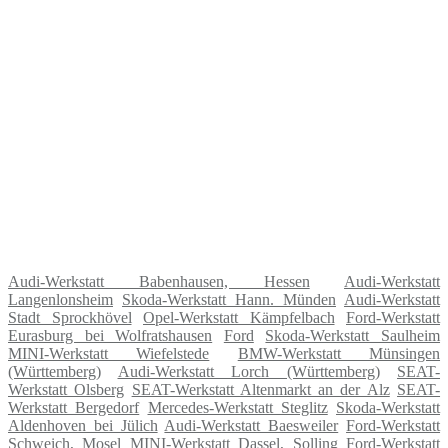
Audi-Werkstatt Babenhausen, Hessen
Audi-Werkstatt
Langenlonsheim
Skoda-Werkstatt Hann. Münden
Audi-Werkstatt
Stadt Sprockhövel
Opel-Werkstatt Kämpfelbach
Ford-Werkstatt
Eurasburg bei Wolfratshausen
Ford
Skoda-Werkstatt Saulheim
MINI-Werkstatt Wiefelstede
BMW-Werkstatt Münsingen
(Württemberg)
Audi-Werkstatt Lorch (Württemberg)
SEAT-
Werkstatt Olsberg
SEAT-Werkstatt Altenmarkt an der Alz
SEAT-
Werkstatt Bergedorf
Mercedes-Werkstatt Steglitz
Skoda-Werkstatt
Aldenhoven bei Jülich
Audi-Werkstatt Baesweiler
Ford-Werkstatt
Schweich, Mosel
MINI-Werkstatt Dassel, Solling
Ford-Werkstatt