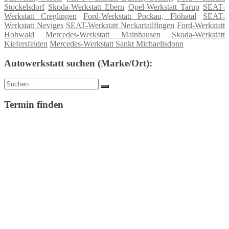
Stockelsdorf
Skoda-Werkstatt Ebern
Opel-Werkstatt Tarup
SEAT-
Werkstatt Creglingen
Ford-Werkstatt Pockau, Flöhatal
SEAT-
Werkstatt Neviges
SEAT-Werkstatt Neckartailfingen
Ford-Werkstatt
Hohwald
Mercedes-Werkstatt Mainhausen
Skoda-Werkstatt
Kiefersfelden
Mercedes-Werkstatt Sankt Michaelisdonn
Autowerkstatt suchen (Marke/Ort):
Suche
Suchen
nach:
Termin finden