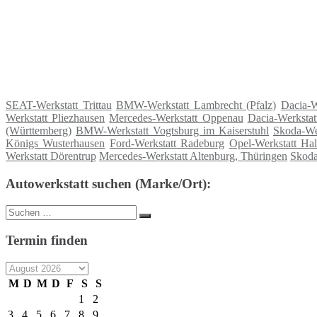
SEAT-Werkstatt Trittau
BMW-Werkstatt Lambrecht (Pfalz)
Dacia-W
Werkstatt Pliezhausen
Mercedes-Werkstatt Oppenau
Dacia-Werksta
(Württemberg)
BMW-Werkstatt Vogtsburg im Kaiserstuhl
Skoda-We
Königs Wusterhausen
Ford-Werkstatt Radeburg
Opel-Werkstatt Hal
Werkstatt Dörentrup
Mercedes-Werkstatt Altenburg, Thüringen
Skoda
Autowerkstatt suchen (Marke/Ort):
Suche
Suchen
nach:
Termin finden
M
D
M
D
F
S
S
1
2
3
4
5
6
7
8
9