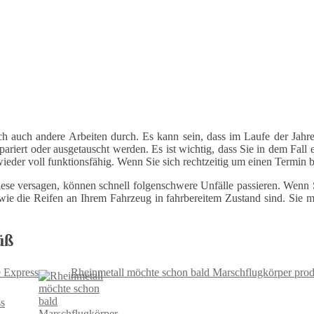
ch auch andere Arbeiten durch. Es kann sein, dass im Laufe der Jahre
riert oder ausgetauscht werden. Es ist wichtig, dass Sie in dem Fall e
 wieder voll funktionsfähig. Wenn Sie sich rechtzeitig um einen Termin
ese versagen, können schnell folgenschwere Unfälle passieren. Wenn Si
le wie die Reifen an Ihrem Fahrzeug in fahrbereitem Zustand sind. Sie
üß
e Express
Rheinmetall möchte schon bald Marschflugkörper produ
ss