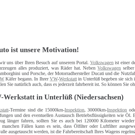
to ist unsere Motivation!
wir uns über Ihren Besuch auf unserem Portal.
Volkswagen
ist einer d
hrzeugen alles produziert, was Räder hat. Neben
Volkswagen
selber
mborghini und Porsche, der Motorradhersteller Ducati und die Nutzfa
VW
Käfer begann. In Ihrer
VW
-
Werkstatt
in Unterlüß begeben sie sich 
len Sie natürlich auch, dass es jederzeit fahrbereit ist. So können Sie 
W-Werkstatt in Unterlüß (Niedersachsen)
statt
-Termine sind die 15000km-
Inspektion
, 30000km-
Inspektion
ode
fungen und den eventuellen Austausch Betriebsflüssigkeiten wie Öl. 
eug länger fahren, sollten Sie es auch bei 120000 Kilometer wiede
n manchen Fällen kann es sein, dass Ölfilter oder Luftfilter ausg
alle ausgetauscht werden, ist die Fahrbereitschaft Ihres Wagens regelm