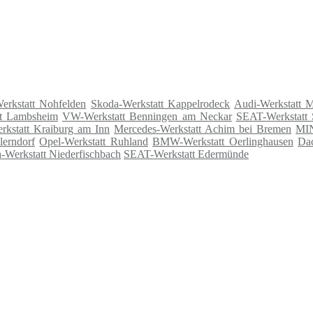
erkstatt Nohfelden
Skoda-Werkstatt Kappelrodeck
Audi-Werkstatt M
tt Lambsheim
VW-Werkstatt Benningen am Neckar
SEAT-Werkstatt
rkstatt Kraiburg am Inn
Mercedes-Werkstatt Achim bei Bremen
MIN
lerndorf
Opel-Werkstatt Ruhland
BMW-Werkstatt Oerlinghausen
Dac
-Werkstatt Niederfischbach
SEAT-Werkstatt Edermünde