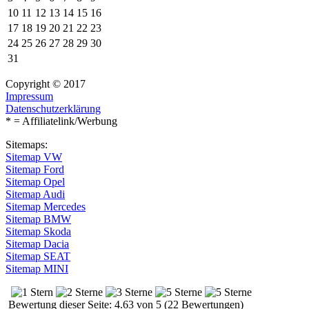
10
11
12
13
14
15
16
17
18
19
20
21
22
23
24
25
26
27
28
29
30
31
Copyright © 2017
Impressum
Datenschutzerklärung
* = Affiliatelink/Werbung
Sitemaps:
Sitemap VW
Sitemap Ford
Sitemap Opel
Sitemap Audi
Sitemap Mercedes
Sitemap BMW
Sitemap Skoda
Sitemap Dacia
Sitemap SEAT
Sitemap MINI
Bewertung dieser Seite: 4.63 von 5 (22 Bewertungen)