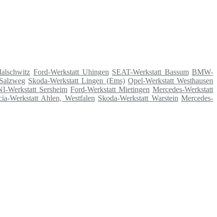
alschwitz
Ford-Werkstatt Uhingen
SEAT-Werkstatt Bassum
BMW-
 Salzweg
Skoda-Werkstatt Lingen (Ems)
Opel-Werkstatt Westhausen
I-Werkstatt Sersheim
Ford-Werkstatt Mietingen
Mercedes-Werkstatt
ia-Werkstatt Ahlen, Westfalen
Skoda-Werkstatt Warstein
Mercedes-