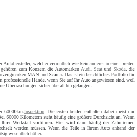
er Autohersteller, welcher vermutlich wie kein anderer in einer breiten
 gehören zum Konzern die Automarken
Audi
,
Seat
und
Skoda
, die
hrzeugmarken MAN und Scania. Das ist ein beachtliches Portfolio für
in professionelle Hände, wenn Sie auf Ihr Auto angewiesen sind, weil
ohne Überraschungen sicher überall hin gelangen.
r 60000km-
Inspektion
. Die ersten beiden enthalten dabei meist nur
Bei 60000 Kilometern steht häufig eine größere Durchsicht an. Wenn
r Ihrer Werkstatt vorführen. Hier wird dann häufig der Zahnriemen
ewechselt werden müssen. Wenn die Teile in Ihrem Auto anhand der
äßig wesentlich höher.