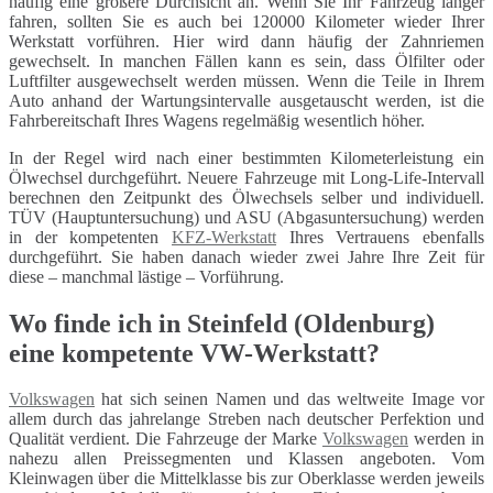
häufig eine größere Durchsicht an. Wenn Sie Ihr Fahrzeug länger
fahren, sollten Sie es auch bei 120000 Kilometer wieder Ihrer
Werkstatt vorführen. Hier wird dann häufig der Zahnriemen
gewechselt. In manchen Fällen kann es sein, dass Ölfilter oder
Luftfilter ausgewechselt werden müssen. Wenn die Teile in Ihrem
Auto anhand der Wartungsintervalle ausgetauscht werden, ist die
Fahrbereitschaft Ihres Wagens regelmäßig wesentlich höher.
In der Regel wird nach einer bestimmten Kilometerleistung ein
Ölwechsel durchgeführt. Neuere Fahrzeuge mit Long-Life-Intervall
berechnen den Zeitpunkt des Ölwechsels selber und individuell.
TÜV (Hauptuntersuchung) und ASU (Abgasuntersuchung) werden
in der kompetenten
KFZ-Werkstatt
Ihres Vertrauens ebenfalls
durchgeführt. Sie haben danach wieder zwei Jahre Ihre Zeit für
diese – manchmal lästige – Vorführung.
Wo finde ich in Steinfeld (Oldenburg)
eine kompetente VW-Werkstatt?
Volkswagen
hat sich seinen Namen und das weltweite Image vor
allem durch das jahrelange Streben nach deutscher Perfektion und
Qualität verdient. Die Fahrzeuge der Marke
Volkswagen
werden in
nahezu allen Preissegmenten und Klassen angeboten. Vom
Kleinwagen über die Mittelklasse bis zur Oberklasse werden jeweils