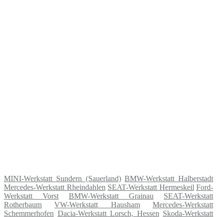
MINI-Werkstatt Sundern (Sauerland)
BMW-Werkstatt Halberstadt
Mercedes-Werkstatt Rheindahlen
SEAT-Werkstatt Hermeskeil
Ford-
Werkstatt Vorst
BMW-Werkstatt Grainau
SEAT-Werkstatt
Rotherbaum
VW-Werkstatt Hausham
Mercedes-Werkstatt
Schemmerhofen
Dacia-Werkstatt Lorsch, Hessen
Skoda-Werkstatt