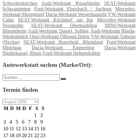
Schweitenkirchen
Audi-Werkstatt Rüsselsheim
SEAT-Werkstatt
Schwanstetten
Ford-Werkstatt Ebersbach / Sachsen
Mercedes-
Werkstatt Moorgrund
Dacia-Werkstatt Westerkappeln
VW-Werkstatt
Calau
SEAT-Werkstatt Kirchdorf am Inn
Mercedes-Werkstatt
Neustrelitz
SEAT-Werkstatt Obertraubling
MINI-Werkstatt
Bönnigheim
Audi-Werkstatt Dassel, Solling
Audi-Werkstatt Rheda-
Wiedenbrück
Opel-Werkstatt Ölbronn-Dürrn
VW-Werkstatt Talheim
(Neckar)
SEAT-Werkstatt Burscheid, Rheinland
Ford-Werkstatt
Mistelgau
Dacia-Werkstatt Emmerting
Dacia-Werkstatt
Niederkassel, Rhein
Ford-Werkstatt Hebertsfelden
Autowerkstatt suchen (Marke/Ort):
Suche
Suchen
nach:
Termin finden
M
D
M
D
F
S
S
1
2
3
4
5
6
7
8
9
10
11
12
13
14
15
16
17
18
19
20
21
22
23